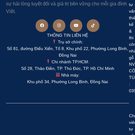
sự hài lòng tuyệt đối và giá trị bền vững cho mỗi gia đình
tư
Việt.
vấ
thi
kế
&
THÔNG TIN LIÊN HỆ
thi
Trụ sở chính:
cô
Số 81, đường Điểu Xiển, Tổ 8, Khu phố 22, Phường Long Bình,
nh
Đồng Nai
gỗ
Chi nhánh TP.HCM:
NV
Số 28, Thảo Điền, TP. Thủ Đức, TP. Hồ Chí Minh
C
Nhà máy:
TÚ
Khu phố 34, Phường Long Bình, Đồng Nai
:
03
Ch
viê
tư