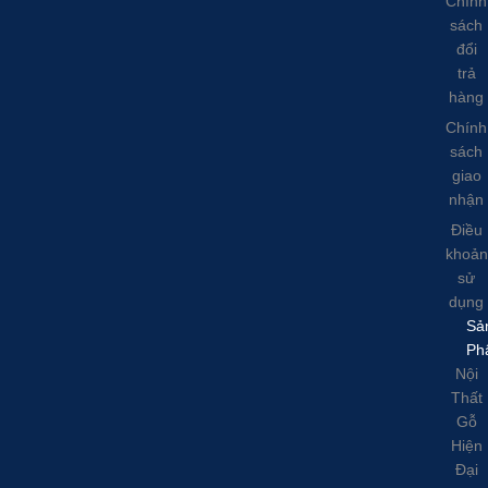
Chính
sách
đổi
trả
hàng
Chính
sách
giao
nhận
Điều
khoản
sử
dụng
Sả
Ph
Nội
Thất
Gỗ
Hiện
Đại