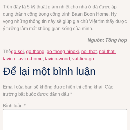
Trên đây là 5 kỹ thuật giảm nhiệt cho nhà ở đã được áp
dụng thành công trong công trình Baan Boon Home. Hy
vọng những thông tin này sẽ giúp gia chủ Việt tìm thấy được
ý tưởng làm mát không gian sống của mình.
Nguồn: Tổng hợp
Thẻ
go-soi
,
go-thong
,
go-thong-hinoki
,
noi-that
,
noi-that-
tavico
,
tavico-home
,
tavico-wood
,
vạt-lieu-go
Để lại một bình luận
Email của bạn sẽ không được hiển thị công khai.
Các
trường bắt buộc được đánh dấu
*
Bình luận
*