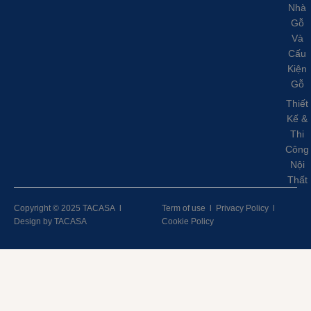
Nhà
Gỗ
Và
Cấu
Kiện
Gỗ
Thiết
Kế &
Thi
Công
Nội
Thất
Copyright © 2025 TACASA
l
Term of use
l
Privacy Policy
l
Design by TACASA
Cookie Policy