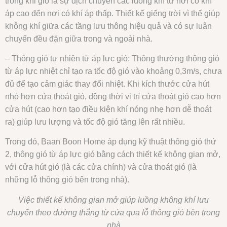
trong khi gió là sự dịch chuyển các luồng khí từ nơi có khí
áp cao đến nơi có khí áp thấp. Thiết kế giếng trời vì thế giúp
không khí giữa các tầng lưu thông hiệu quả và có sự luân
chuyển đều đặn giữa trong và ngoài nhà.
– Thông gió tự nhiên từ áp lực gió: Thông thường thông gió
từ áp lực nhiệt chỉ tạo ra tốc độ gió vào khoảng 0,3m/s, chưa
đủ để tạo cảm giác thay đổi nhiệt. Khi kích thước cửa hút
nhỏ hơn cửa thoát gió, đồng thời vị trí cửa thoát gió cao hơn
cửa hút (cao hơn tạo điều kiện khí nóng nhẹ hơn dễ thoát
ra) giúp lưu lượng và tốc độ gió tăng lên rất nhiều.
Trong đó, Baan Boon Home áp dụng kỹ thuật thông gió thứ
2, thông gió từ áp lực gió bằng cách thiết kế không gian mở,
với cửa hút gió (là các cửa chính) và cửa thoát gió (là
những lỗ thông gió bên trong nhà).
Việc thiết kế không gian mở giúp luồng không khí lưu
chuyển theo đường thẳng từ cửa qua lỗ thông gió bên trong
nhà