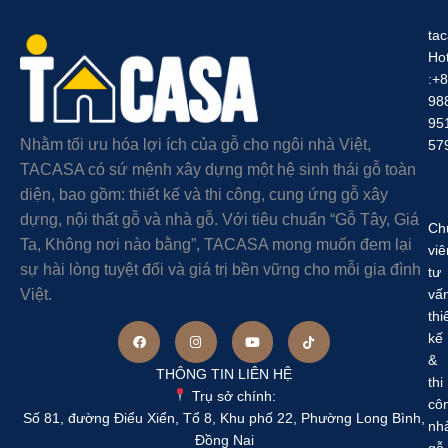
ta
Hot
:+
98
95
Nhằm tối ưu hóa lợi ích của gỗ cho ngôi nhà Việt,
57
TACASA có sứ mệnh xây dựng một hệ sinh thái gỗ toàn
diện, bao gồm: thiết kế và thi công, cung ứng gỗ xây
dựng, nội thất gỗ và nhà gỗ. Với tiêu chuẩn “Gỗ Tây, Giá
Ch
Ta, Không nơi nào bằng”, TACASA mong muốn đem lại
viê
sự hài lòng tuyệt đối và giá trị bền vững cho mỗi gia đình
tư
Việt.
vấ
thi
kế
&
THÔNG TIN LIÊN HỆ
thi
Trụ sở chính:
cô
Số 81, đường Điểu Xiển, Tổ 8, Khu phố 22, Phường Long Bình,
nh
Đồng Nai
gỗ