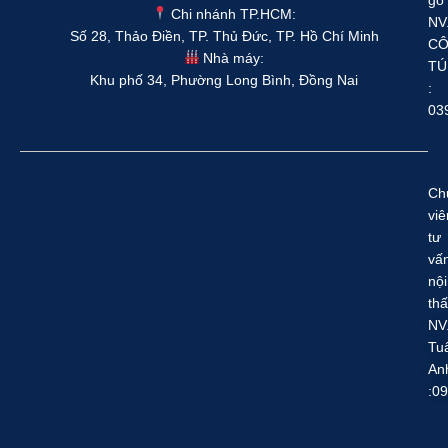
Chi nhánh TP.HCM:
NV
Số 28, Thảo Điền, TP. Thủ Đức, TP. Hồ Chí Minh
C
Nhà máy:
TÚ
Khu phố 34, Phường Long Bình, Đồng Nai
:
03
Ch
viê
tư
vấ
nội
thấ
NV
Tu
An
:0