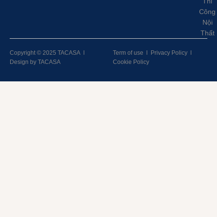
Thi
Công
Nội
Thất
Copyright © 2025 TACASA
l
Term of use
l
Privacy Policy
l
Design by TACASA
Cookie Policy