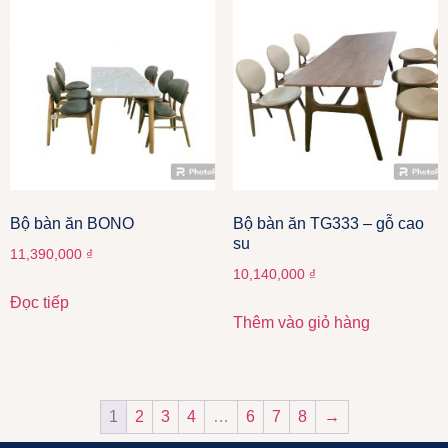
Bộ bàn ăn BONO
Bộ bàn ăn TG333 – gỗ cao
su
11,390,000
₫
10,140,000
₫
Đọc tiếp
Thêm vào giỏ hàng
1
2
3
4
…
6
7
8
→