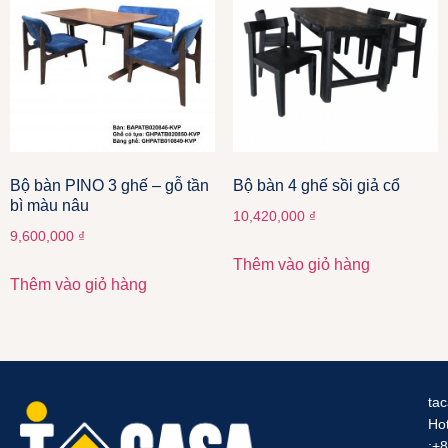
Bộ bàn PINO 3 ghế – gỗ tần
Bộ bàn 4 ghế sồi giả cổ
bì màu nâu
10,420,000
₫
9,600,000
₫
Thêm vào giỏ hàng
Thêm vào giỏ hàng
ta
Hot
:+