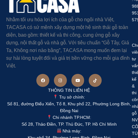
98
95
Nhằm tối ưu hóa lợi ích của gỗ cho ngôi nhà Việt,
57
TACASA có sứ mệnh xây dựng một hệ sinh thái gỗ toàn
diện, bao gồm: thiết kế và thi công, cung ứng gỗ xây
dựng, nội thất gỗ và nhà gỗ. Với tiêu chuẩn “Gỗ Tây, Giá
Ch
Ta, Không nơi nào bằng”, TACASA mong muốn đem lại
viê
sự hài lòng tuyệt đối và giá trị bền vững cho mỗi gia đình
tư
Việt.
vấ
thi
kế
&
THÔNG TIN LIÊN HỆ
thi
Trụ sở chính:
cô
Số 81, đường Điểu Xiển, Tổ 8, Khu phố 22, Phường Long Bình,
nh
Đồng Nai
gỗ
Chi nhánh TP.HCM:
NV
Số 28, Thảo Điền, TP. Thủ Đức, TP. Hồ Chí Minh
C
Nhà máy:
TÚ
Khu phố 34, Phường Long Bình, Đồng Nai