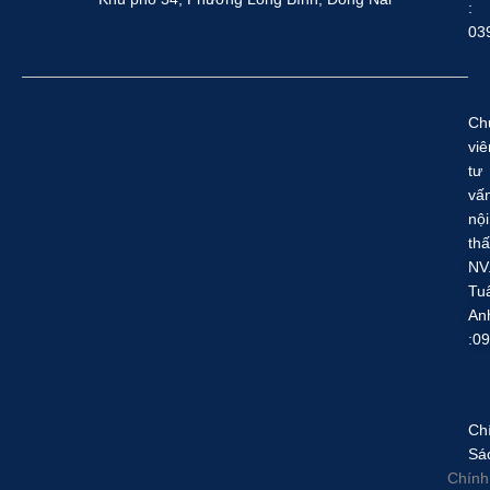
:
03
Ch
viê
tư
vấ
nội
thấ
NV
Tu
An
:0
Ch
Sá
Chính