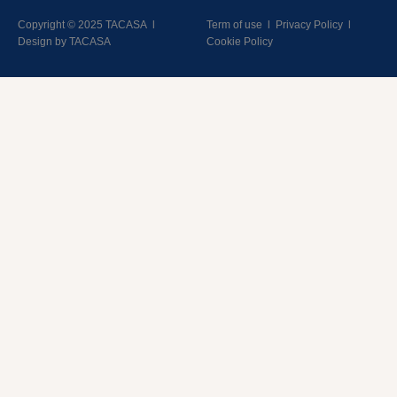
Copyright © 2025 TACASA
l
Term of use
l
Privacy Policy
l
Design by TACASA
Cookie Policy