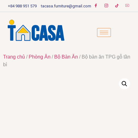
+84 988 951 579
tacasa.furniture@gmail.com
Trang chủ
/
Phòng Ăn
/
Bộ Bàn Ăn
/ Bộ bàn ăn TPG gỗ tần
bì