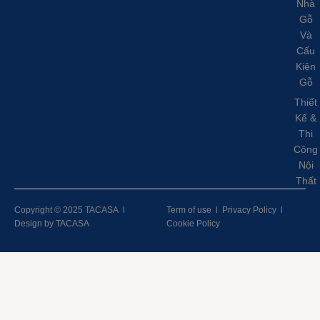
Nhà
Gỗ
Và
Cấu
Kiện
Gỗ
Thiết
Kế &
Thi
Công
Nội
Thất
Copyright © 2025 TACASA
l
Term of use
l
Privacy Policy
l
Design by TACASA
Cookie Policy