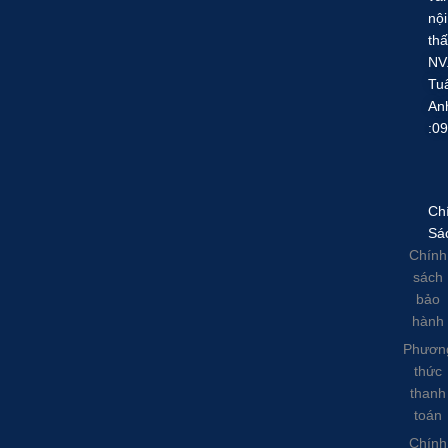
nội
thấ
NV
Tu
An
:0
Ch
Sá
Chính
sách
bảo
hành
Phươn
thức
thanh
toán
Chính