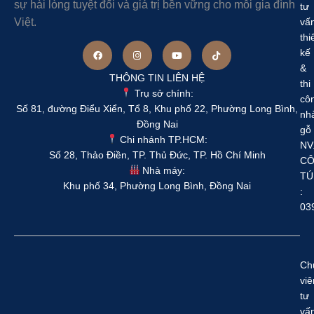
sự hài lòng tuyệt đối và giá trị bền vững cho mỗi gia đình
tư
Việt.
vấ
thi
kế
&
THÔNG TIN LIÊN HỆ
thi
Trụ sở chính:
cô
Số 81, đường Điểu Xiển, Tổ 8, Khu phố 22, Phường Long Bình,
nh
Đồng Nai
gỗ
Chi nhánh TP.HCM:
NV
Số 28, Thảo Điền, TP. Thủ Đức, TP. Hồ Chí Minh
C
Nhà máy:
TÚ
Khu phố 34, Phường Long Bình, Đồng Nai
:
03
Ch
viê
tư
vấ