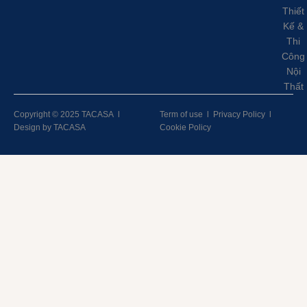
Thiết
Kế &
Thi
Công
Nội
Thất
Copyright © 2025 TACASA
l
Term of use
l
Privacy Policy
l
Design by TACASA
Cookie Policy