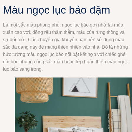
Màu ngọc lục bảo đậm
Là một sắc màu phong phú, ngọc lục bảo gợi nhớ lại mùa
xuân cao vợi, đồng rêu thăm thẳm, màu của rừng thông và
sự đổi mới. Các chuyên gia khuyên bạn nên sử dụng màu
sắc đa dạng này để mang thiên nhiên vào nhà. Đó là những
bức tường màu ngọc lục bảo nổi bật kết hợp với chiếc ghế
dài bọc nhung cùng sắc màu hoặc lớp hoàn thiện màu ngọc
lục bảo sang trọng.