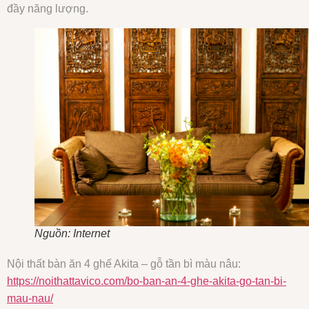
đầy năng lượng.
Nguồn: Internet
Nội thất bàn ăn 4 ghế Akita – gỗ tần bì màu nâu:
https://noithattavico.com/bo-ban-an-4-ghe-akita-go-tan-bi-
mau-nau/