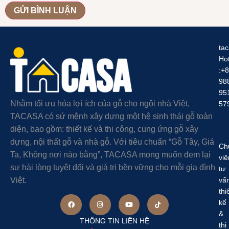
ta
Hot
:+
98
95
Nhằm tối ưu hóa lợi ích của gỗ cho ngôi nhà Việt,
57
TACASA có sứ mệnh xây dựng một hệ sinh thái gỗ toàn
diện, bao gồm: thiết kế và thi công, cung ứng gỗ xây
dựng, nội thất gỗ và nhà gỗ. Với tiêu chuẩn “Gỗ Tây, Giá
Ch
Ta, Không nơi nào bằng”, TACASA mong muốn đem lại
viê
sự hài lòng tuyệt đối và giá trị bền vững cho mỗi gia đình
tư
Việt.
vấ
thi
kế
&
THÔNG TIN LIÊN HỆ
thi