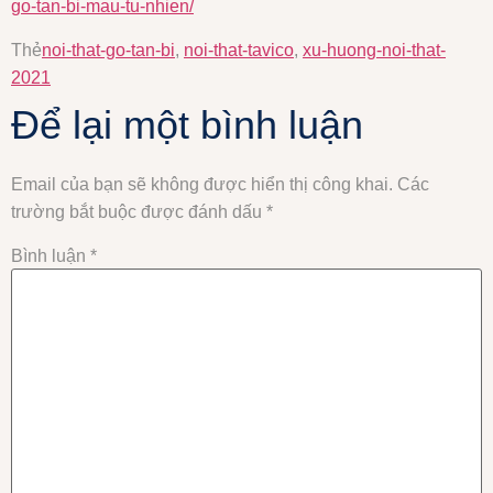
go-tan-bi-mau-tu-nhien/
Thẻ
noi-that-go-tan-bi
,
noi-that-tavico
,
xu-huong-noi-that-
2021
Để lại một bình luận
Email của bạn sẽ không được hiển thị công khai.
Các
trường bắt buộc được đánh dấu
*
Bình luận
*