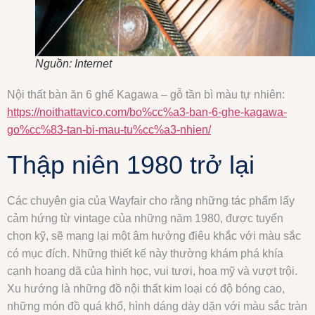
Nguồn: Internet
Nội thất bàn ăn 6 ghế Kagawa – gỗ tần bì màu tự nhiên:
https://noithattavico.com/bo%cc%a3-ban-6-ghe-kagawa-
go%cc%83-tan-bi-mau-tu%cc%a3-nhien/
Thập niên 1980 trở lại
Các chuyên gia của Wayfair cho rằng những tác phẩm lấy
cảm hứng từ vintage của những năm 1980, được tuyển
chọn kỹ, sẽ mang lại một âm hưởng điêu khắc với màu sắc
có mục đích. Những thiết kế này thường khám phá khía
cạnh hoang dã của hình học, vui tươi, hoa mỹ và vượt trội.
Xu hướng là những đồ nội thất kim loại có độ bóng cao,
những món đồ quá khổ, hình dáng dày dặn với màu sắc tràn