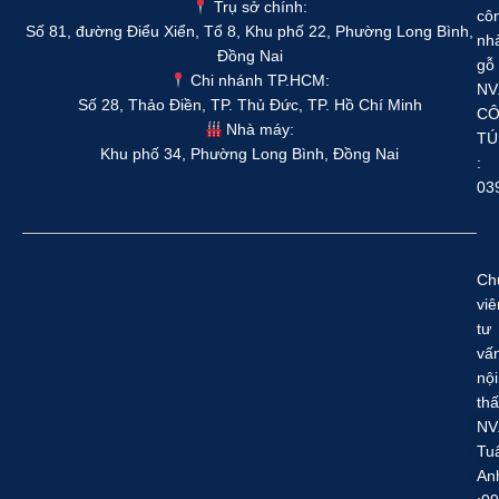
Trụ sở chính:
cô
Số 81, đường Điểu Xiển, Tổ 8, Khu phố 22, Phường Long Bình,
nh
Đồng Nai
gỗ
Chi nhánh TP.HCM:
NV
Số 28, Thảo Điền, TP. Thủ Đức, TP. Hồ Chí Minh
C
Nhà máy:
TÚ
Khu phố 34, Phường Long Bình, Đồng Nai
:
03
Ch
viê
tư
vấ
nội
thấ
NV
Tu
An