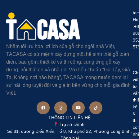
ta
Hot
:+
98
95
Nhằm tối ưu hóa lợi ích của gỗ cho ngôi nhà Việt,
57
TACASA có sứ mệnh xây dựng một hệ sinh thái gỗ toàn
diện, bao gồm: thiết kế và thi công, cung ứng gỗ xây
dựng, nội thất gỗ và nhà gỗ. Với tiêu chuẩn “Gỗ Tây, Giá
Ch
Ta, Không nơi nào bằng”, TACASA mong muốn đem lại
viê
sự hài lòng tuyệt đối và giá trị bền vững cho mỗi gia đình
tư
Việt.
vấ
thi
kế
&
THÔNG TIN LIÊN HỆ
thi
Trụ sở chính:
cô
Số 81, đường Điểu Xiển, Tổ 8, Khu phố 22, Phường Long Bình,
nh
Đồng Nai