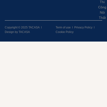
Thi
Công
Nội
Thất
Copyright © 2025 TACASA
l
Term of use
l
Privacy Policy
l
Design by TACASA
Cookie Policy