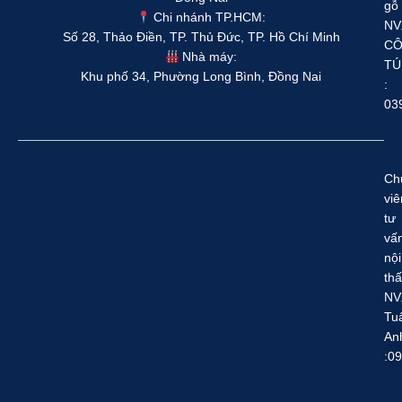
gỗ
Chi nhánh TP.HCM:
NV
Số 28, Thảo Điền, TP. Thủ Đức, TP. Hồ Chí Minh
C
Nhà máy:
TÚ
Khu phố 34, Phường Long Bình, Đồng Nai
:
03
Ch
viê
tư
vấ
nội
thấ
NV
Tu
An
:0