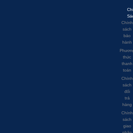
Ch
Sá
Chính
sách
bảo
hành
Phươn
thức
thanh
toán
Chính
sách
đổi
trả
hàng
Chính
sách
giao
nhận