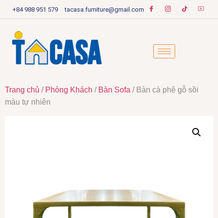
+84 988 951 579
tacasa.furniture@gmail.com
Trang chủ
/
Phòng Khách
/
Bàn Sofa
/ Bàn cà phê gỗ sồi
màu tự nhiên