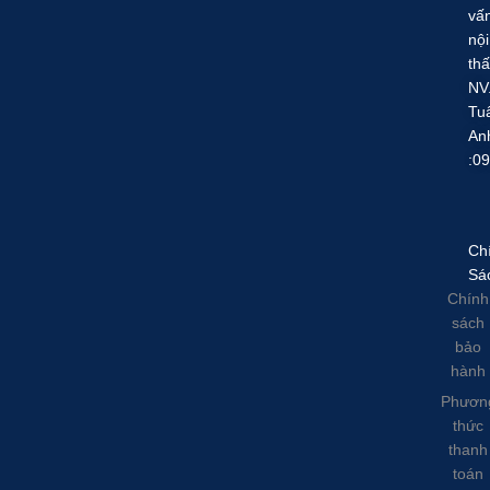
vấ
nội
thấ
NV
Tu
An
:0
Ch
Sá
Chính
sách
bảo
hành
Phươn
thức
thanh
toán