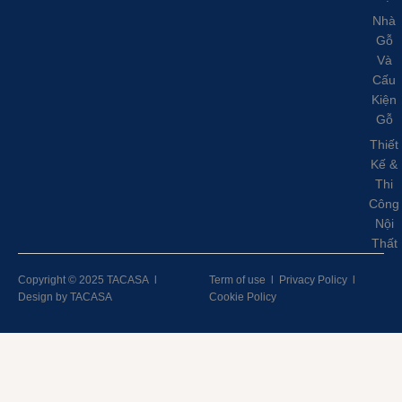
Nhà
Gỗ
Và
Cấu
Kiện
Gỗ
Thiết
Kế &
Thi
Công
Nội
Thất
Copyright © 2025 TACASA
l
Term of use
l
Privacy Policy
l
Design by TACASA
Cookie Policy