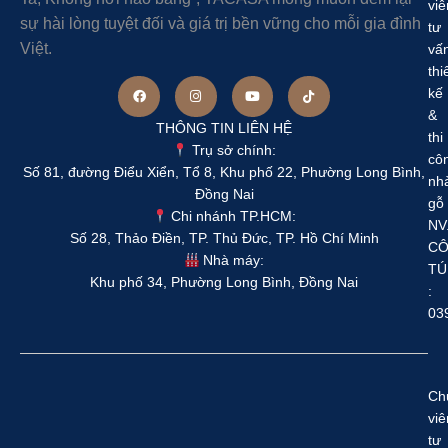
viê
sự hài lòng tuyệt đối và giá trị bền vững cho mỗi gia đình
tư
Việt.
vấ
thi
kế
&
THÔNG TIN LIÊN HỆ
thi
Trụ sở chính:
cô
Số 81, đường Điểu Xiển, Tổ 8, Khu phố 22, Phường Long Bình,
nh
Đồng Nai
gỗ
Chi nhánh TP.HCM:
NV
Số 28, Thảo Điền, TP. Thủ Đức, TP. Hồ Chí Minh
C
Nhà máy:
TÚ
Khu phố 34, Phường Long Bình, Đồng Nai
:
03
Ch
viê
tư