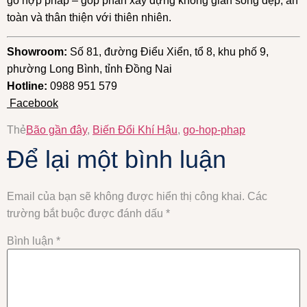
gỗ hợp pháp – góp phần xây dựng không gian sống đẹp, an
toàn và thân thiện với thiên nhiên.
Showroom:
Số 81, đường Điểu Xiển, tổ 8, khu phố 9,
phường Long Bình, tỉnh Đồng Nai
Hotline:
0988 951 579
Facebook
Thẻ
Bão gần đây
,
Biến Đổi Khí Hậu
,
go-hop-phap
Để lại một bình luận
Email của bạn sẽ không được hiển thị công khai.
Các
trường bắt buộc được đánh dấu
*
Bình luận
*