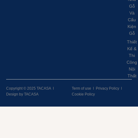
Gỗ
Và
Cấu
Kiện
Gỗ
Thiết
Kế &
Thi
Công
Nội
Thất
Copyright © 2025 TACASA
l
Term of use
l
Privacy Policy
l
Design by TACASA
Cookie Policy