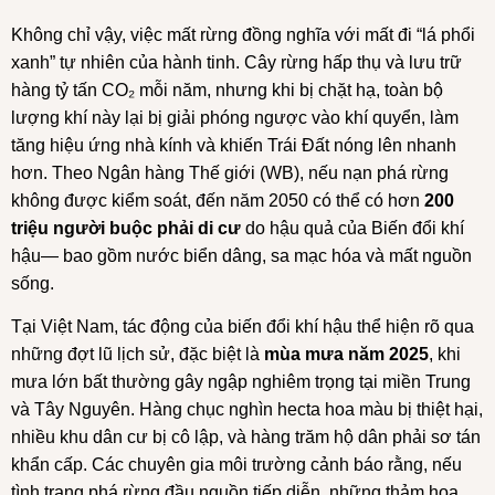
Không chỉ vậy, việc mất rừng đồng nghĩa với mất đi “lá phổi
xanh” tự nhiên của hành tinh. Cây rừng hấp thụ và lưu trữ
hàng tỷ tấn CO₂ mỗi năm, nhưng khi bị chặt hạ, toàn bộ
lượng khí này lại bị giải phóng ngược vào khí quyển, làm
tăng hiệu ứng nhà kính và khiến Trái Đất nóng lên nhanh
hơn. Theo Ngân hàng Thế giới (WB), nếu nạn phá rừng
không được kiểm soát, đến năm 2050 có thể có hơn
200
triệu người buộc phải di cư
do hậu quả của Biến đổi khí
hậu— bao gồm nước biển dâng, sa mạc hóa và mất nguồn
sống.
Tại Việt Nam, tác động của biến đổi khí hậu thể hiện rõ qua
những đợt lũ lịch sử, đặc biệt là
mùa mưa năm 2025
, khi
mưa lớn bất thường gây ngập nghiêm trọng tại miền Trung
và Tây Nguyên. Hàng chục nghìn hecta hoa màu bị thiệt hại,
nhiều khu dân cư bị cô lập, và hàng trăm hộ dân phải sơ tán
khẩn cấp. Các chuyên gia môi trường cảnh báo rằng, nếu
tình trạng phá rừng đầu nguồn tiếp diễn, những thảm họa