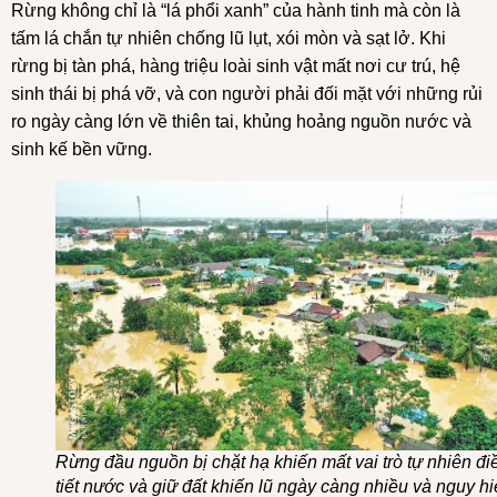
Rừng không chỉ là “lá phổi xanh” của hành tinh mà còn là
tấm lá chắn tự nhiên chống lũ lụt, xói mòn và sạt lở. Khi
rừng bị tàn phá, hàng triệu loài sinh vật mất nơi cư trú, hệ
sinh thái bị phá vỡ, và con người phải đối mặt với những rủi
ro ngày càng lớn về thiên tai, khủng hoảng nguồn nước và
sinh kế bền vững.
Rừng đầu nguồn bị chặt hạ khiến mất vai trò tự nhiên đi
tiết nước và giữ đất khiến lũ ngày càng nhiều và nguy h