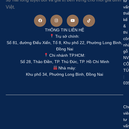
tư
Việt.
vấ
thi
kế
&
THÔNG TIN LIÊN HỆ
thi
Trụ sở chính:
cô
Số 81, đường Điểu Xiển, Tổ 8, Khu phố 22, Phường Long Bình,
nh
Đồng Nai
gỗ
Chi nhánh TP.HCM:
NV
Số 28, Thảo Điền, TP. Thủ Đức, TP. Hồ Chí Minh
C
Nhà máy:
TÚ
Khu phố 34, Phường Long Bình, Đồng Nai
:
03
Ch
viê
tư
vấ