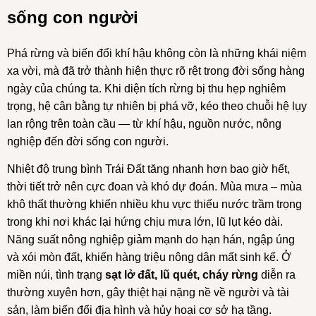
sống con người
Phá rừng và biến đổi khí hậu không còn là những khái niệm
xa vời, mà đã trở thành hiện thực rõ rệt trong đời sống hàng
ngày của chúng ta. Khi diện tích rừng bị thu hẹp nghiêm
trọng, hệ cân bằng tự nhiên bị phá vỡ, kéo theo chuỗi hệ lụy
lan rộng trên toàn cầu — từ khí hậu, nguồn nước, nông
nghiệp đến đời sống con người.
Nhiệt độ trung bình Trái Đất tăng nhanh hơn bao giờ hết,
thời tiết trở nên cực đoan và khó dự đoán. Mùa mưa – mùa
khô thất thường khiến nhiều khu vực thiếu nước trầm trọng
trong khi nơi khác lại hứng chịu mưa lớn, lũ lụt kéo dài.
Năng suất nông nghiệp giảm mạnh do hạn hán, ngập úng
và xói mòn đất, khiến hàng triệu nông dân mất sinh kế. Ở
miền núi, tình trạng
sạt lở đất, lũ quét, cháy rừng
diễn ra
thường xuyên hơn, gây thiệt hại nặng nề về người và tài
sản, làm biến đổi địa hình và hủy hoại cơ sở hạ tầng.