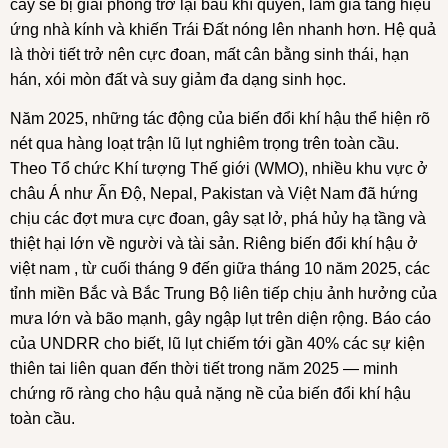
cây sẽ bị giải phóng trở lại bầu khí quyển, làm gia tăng hiệu
ứng nhà kính và khiến Trái Đất nóng lên nhanh hơn. Hệ quả
là thời tiết trở nên cực đoan, mất cân bằng sinh thái, hạn
hán, xói mòn đất và suy giảm đa dạng sinh học.
Năm 2025, những tác động của biến đổi khí hậu thể hiện rõ
nét qua hàng loạt trận lũ lụt nghiêm trọng trên toàn cầu.
Theo Tổ chức Khí tượng Thế giới (WMO), nhiều khu vực ở
châu Á như Ấn Độ, Nepal, Pakistan và Việt Nam đã hứng
chịu các đợt mưa cực đoan, gây sạt lở, phá hủy hạ tầng và
thiệt hại lớn về người và tài sản. Riêng biến đổi khí hậu ở
việt nam , từ cuối tháng 9 đến giữa tháng 10 năm 2025, các
tỉnh miền Bắc và Bắc Trung Bộ liên tiếp chịu ảnh hưởng của
mưa lớn và bão mạnh, gây ngập lụt trên diện rộng. Báo cáo
của UNDRR cho biết, lũ lụt chiếm tới gần 40% các sự kiện
thiên tai liên quan đến thời tiết trong năm 2025 — minh
chứng rõ ràng cho hậu quả nặng nề của biến đổi khí hậu
toàn cầu.