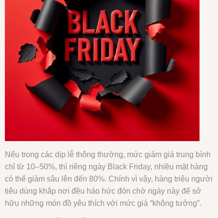
Nếu trong các dịp lễ thông thường, mức giảm giá trung bình
chỉ từ 10–50%, thì riêng ngày Black Friday, nhiều mặt hàng
có thể giảm sâu lên đến 80%. Chính vì vậy, hàng triệu người
tiêu dùng khắp nơi đều háo hức đón chờ ngày này để sở
hữu những món đồ yêu thích với mức giá “không tưởng”.