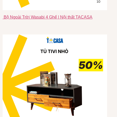
Bộ Ngoài Trời Wasabi 4 Ghế | Nội thất TACASA