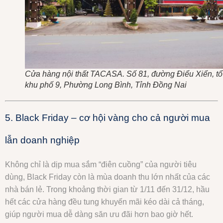
Cửa hàng nội thất TACASA. Số 81, đường Điểu Xiển, tổ
khu phố 9, Phường Long Bình, Tỉnh Đồng Nai
5. Black Friday – cơ hội vàng cho cả người mua
lẫn doanh nghiệp
Không chỉ là dịp mua sắm “điên cuồng” của người tiêu
dùng, Black Friday còn là mùa doanh thu lớn nhất của các
nhà bán lẻ. Trong khoảng thời gian từ 1/11 đến 31/12, hầu
hết các cửa hàng đều tung khuyến mãi kéo dài cả tháng,
giúp người mua dễ dàng săn ưu đãi hơn bao giờ hết.