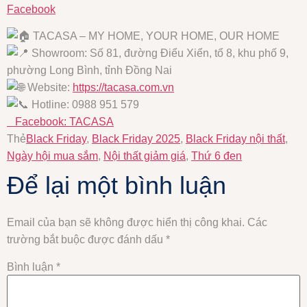
Facebook
TACASA – MY HOME, YOUR HOME, OUR HOME
Showroom: Số 81, đường Điểu Xiển, tổ 8, khu phố 9,
phường Long Bình, tỉnh Đồng Nai
Website:
https://tacasa.com.vn
Hotline: 0988 951 579
Facebook: TACASA
Thẻ
Black Friday
,
Black Friday 2025
,
Black Friday nội thất
,
Ngày hội mua sắm
,
Nội thất giảm giá
,
Thứ 6 đen
Để lại một bình luận
Email của bạn sẽ không được hiển thị công khai.
Các
trường bắt buộc được đánh dấu
*
Bình luận
*