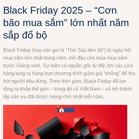
Black Friday 2025 – “Cơn
bão mua sắm” lớn nhất năm
sắp đổ bộ
Black Friday (hay còn gọi là “Thứ Sáu đen tối”) là ngày hội
mua sắm lớn nhất trong năm, mở đầu cho mùa mua sắm
trước Giáng sinh. Sự kiện có nguồn gốc từ Mỹ, khi các cửa
hàng tung ra hàng loạt chương trình giảm giá “khủng” để thu
hút người tiêu dùng. Theo thời gian, Black Friday đã lan
rộng ra khắp thế giới – trong đó có Việt Nam – và trở thành
dịp săn ưu đãi được mong chờ nhất mỗi năm.