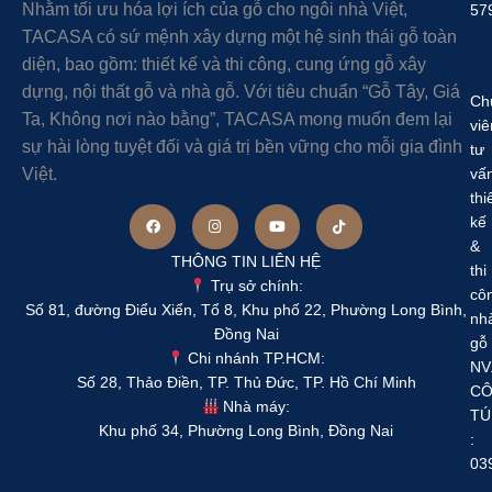
Nhằm tối ưu hóa lợi ích của gỗ cho ngôi nhà Việt,
57
TACASA có sứ mệnh xây dựng một hệ sinh thái gỗ toàn
diện, bao gồm: thiết kế và thi công, cung ứng gỗ xây
dựng, nội thất gỗ và nhà gỗ. Với tiêu chuẩn “Gỗ Tây, Giá
Ch
Ta, Không nơi nào bằng”, TACASA mong muốn đem lại
viê
sự hài lòng tuyệt đối và giá trị bền vững cho mỗi gia đình
tư
Việt.
vấ
thi
kế
&
THÔNG TIN LIÊN HỆ
thi
Trụ sở chính:
cô
Số 81, đường Điểu Xiển, Tổ 8, Khu phố 22, Phường Long Bình,
nh
Đồng Nai
gỗ
Chi nhánh TP.HCM:
NV
Số 28, Thảo Điền, TP. Thủ Đức, TP. Hồ Chí Minh
C
Nhà máy:
TÚ
Khu phố 34, Phường Long Bình, Đồng Nai
:
03