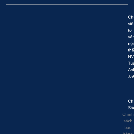
Ch
viê
tư
vấ
nội
thấ
NV
Tu
An
:0
Ch
Sá
Chính
sách
bảo