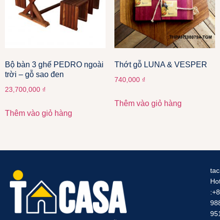
Bộ bàn 3 ghế PEDRO ngoài
Thớt gỗ LUNA & VESPER
trời – gỗ sao đen
740,000
₫
23,700,000
₫
Thêm vào giỏ hàng
Thêm vào giỏ hàng
ta
Hot
:+
98
95