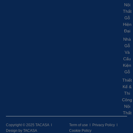
Nội
Thất
Gỗ
Hiện
Đại
Nhà
Gỗ
Và
Cấu
Kiện
Gỗ
Thiết
Kế &
Thi
Công
Nội
Thất
Copyright © 2025 TACASA
l
Term of use
l
Privacy Policy
l
Design by TACASA
Cookie Policy