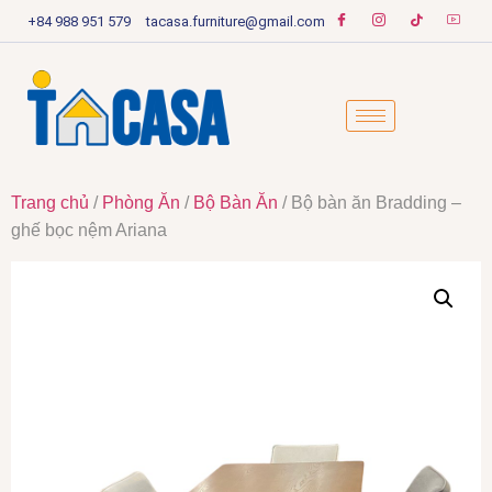
+84 988 951 579
tacasa.furniture@gmail.com
Trang chủ
/
Phòng Ăn
/
Bộ Bàn Ăn
/ Bộ bàn ăn Bradding –
ghế bọc nệm Ariana