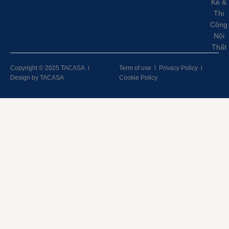
Kế &
Thi
Công
Nội
Thất
Copyright © 2025 TACASA
l
Term of use
l
Privacy Policy
l
Design by TACASA
Cookie Policy