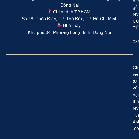
nh
Đồng Nai
gỗ
Chi nhánh TP.HCM:
NV
Số 28, Thảo Điền, TP. Thủ Đức, TP. Hồ Chí Minh
C
Nhà máy:
TÚ
Khu phố 34, Phường Long Bình, Đồng Nai
:
03
Ch
viê
tư
vấ
nội
thấ
NV
Tu
An
:0