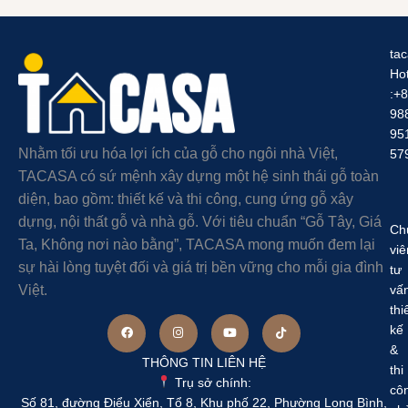
ta
Hot
:+
98
95
Nhằm tối ưu hóa lợi ích của gỗ cho ngôi nhà Việt,
57
TACASA có sứ mệnh xây dựng một hệ sinh thái gỗ toàn
diện, bao gồm: thiết kế và thi công, cung ứng gỗ xây
dựng, nội thất gỗ và nhà gỗ. Với tiêu chuẩn “Gỗ Tây, Giá
Ch
Ta, Không nơi nào bằng”, TACASA mong muốn đem lại
viê
sự hài lòng tuyệt đối và giá trị bền vững cho mỗi gia đình
tư
Việt.
vấ
thi
kế
&
THÔNG TIN LIÊN HỆ
thi
Trụ sở chính:
cô
Số 81, đường Điểu Xiển, Tổ 8, Khu phố 22, Phường Long Bình,