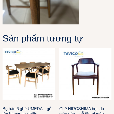
Sản phẩm tương tự
Bộ bàn 6 ghế UMEDA – gỗ
Ghế HIROSHIMA bọc da
tần bì màu tự nhiên
màu nâu – gỗ tần bì màu