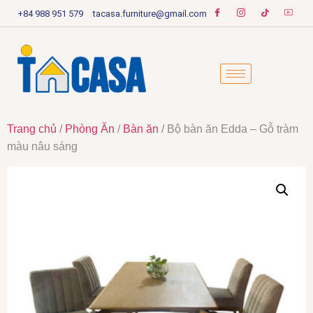
+84 988 951 579
tacasa.furniture@gmail.com
Trang chủ
/
Phòng Ăn
/
Bàn ăn
/ Bộ bàn ăn Edda – Gỗ tràm
màu nâu sáng