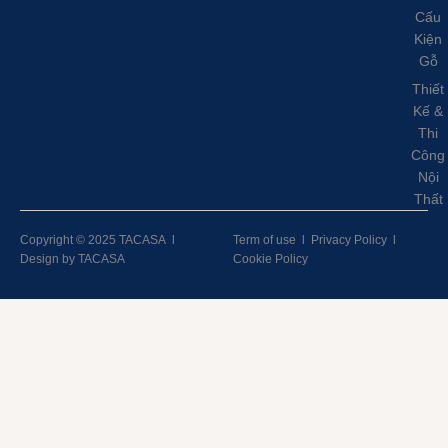
Cấu
Kiện
Gỗ
Thiết
Kế &
Thi
Công
Nội
Thất
Copyright © 2025 TACASA
l
Term of use
l
Privacy Policy
l
Design by TACASA
Cookie Policy