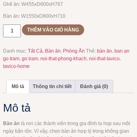
Ghế ăn: W455xD600xH767
Bàn ăn: W1550xD800xH710
THÊM VÀO GIỎ HÀNG
Danh mục:
Tất Cả
,
Bàn ăn
,
Phòng Ăn
Thẻ:
bàn ăn
,
ban an
go tram
,
go tram
,
noi-that-phong-khach
,
noi-that-tavico
,
tavico-home
Mô tả
Thông tin chi tiết
Đánh giá (0)
Mô tả
Bàn ăn
là nơi các thành viên trong gia đình tụ họp sau một
ngày bận rộn. Vì vậy, chọn bàn ăn hợp lý trong không gian