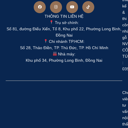
kế
&
THÔNG TIN LIÊN HỆ
thi
Trụ sở chính:
cô
Số 81, đường Điểu Xiển, Tổ 8, Khu phố 22, Phường Long Bình,
nh
Đồng Nai
gỗ
Chi nhánh TP.HCM:
NV
Số 28, Thảo Điền, TP. Thủ Đức, TP. Hồ Chí Minh
C
Nhà máy:
TÚ
Khu phố 34, Phường Long Bình, Đồng Nai
:
03
Ch
viê
tư
vấ
nội
thấ