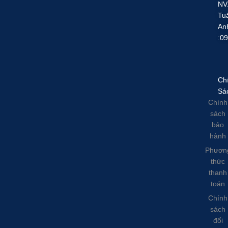
NV
Tu
An
:0
Ch
Sá
Chính
sách
bảo
hành
Phươn
thức
thanh
toán
Chính
sách
đổi