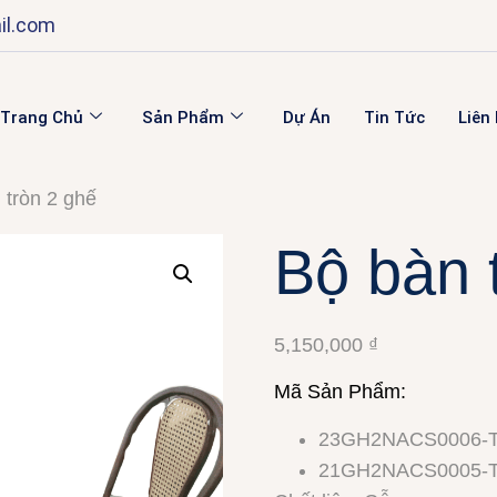
il.com
Trang Chủ
Sản Phẩm
Dự Án
Tin Tức
Liên
 tròn 2 ghế
Bộ bàn 
5,150,000
₫
Mã Sản Phẩm:
23GH2NACS0006-
21GH2NACS0005-