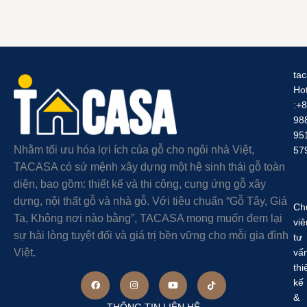
ta
Hot
:+
98
95
Nhằm tối ưu hóa lợi ích của gỗ cho ngôi nhà Việt,
57
TACASA có sứ mệnh xây dựng một hệ sinh thái gỗ toàn
diện, bao gồm: thiết kế và thi công, cung ứng gỗ xây
dựng, nội thất gỗ và nhà gỗ. Với tiêu chuẩn “Gỗ Tây, Giá
Ch
Ta, Không nơi nào bằng”, TACASA mong muốn đem lại
viê
sự hài lòng tuyệt đối và giá trị bền vững cho mỗi gia đình
tư
Việt.
vấ
thi
kế
&