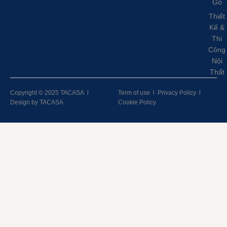
Gỗ
Thiết
Kế &
Thi
Công
Nội
Thất
Copyright © 2025 TACASA
l
Term of use
l
Privacy Policy
l
Design by TACASA
Cookie Policy