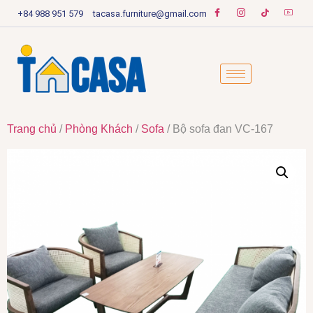
+84 988 951 579
tacasa.furniture@gmail.com
Trang chủ
/
Phòng Khách
/
Sofa
/ Bộ sofa đan VC-167