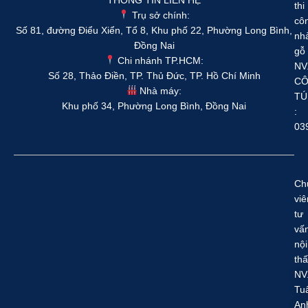
THÔNG TIN LIÊN HỆ
thi
Trụ sở chính:
cô
Số 81, đường Điểu Xiển, Tổ 8, Khu phố 22, Phường Long Bình,
nh
Đồng Nai
gỗ
Chi nhánh TP.HCM:
NV
Số 28, Thảo Điền, TP. Thủ Đức, TP. Hồ Chí Minh
C
Nhà máy:
TÚ
Khu phố 34, Phường Long Bình, Đồng Nai
:
03
Ch
viê
tư
vấ
nội
thấ
NV
Tu
An