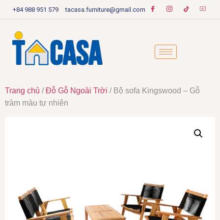
+84 988 951 579
tacasa.furniture@gmail.com
Trang chủ
/
Đỗ Gỗ Ngoài Trời
/ Bộ sofa Kingswood – Gỗ
tràm màu tự nhiên