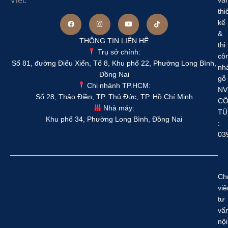
Việt.
thi
kế
&
THÔNG TIN LIÊN HỆ
thi
Trụ sở chính:
cô
Số 81, đường Điểu Xiển, Tổ 8, Khu phố 22, Phường Long Bình,
nh
Đồng Nai
gỗ
Chi nhánh TP.HCM:
NV
Số 28, Thảo Điền, TP. Thủ Đức, TP. Hồ Chí Minh
C
Nhà máy:
TÚ
Khu phố 34, Phường Long Bình, Đồng Nai
:
03
Ch
viê
tư
vấ
nội