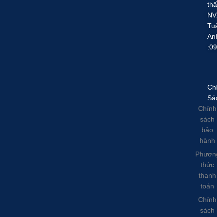
thấ
NV
Tu
An
:0
Ch
Sá
Chính
sách
bảo
hành
Phươn
thức
thanh
toán
Chính
sách