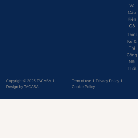
Và
Cấu
Kiện
Gỗ
Thiết
Kế &
Thi
Công
Nội
Thất
Copyright © 2025 TACASA
l
Term of use
l
Privacy Policy
l
Design by TACASA
Cookie Policy