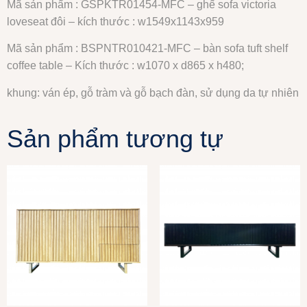
Mã sản phẩm : GSPKTR01454-MFC – ghế sofa victoria
loveseat đôi – kích thước : w1549x1143x959
Mã sản phẩm : BSPNTR010421-MFC – bàn sofa tuft shelf
coffee table – Kích thước : w1070 x d865 x h480;
khung: ván ép, gỗ tràm và gỗ bạch đàn, sử dụng da tự nhiên
Sản phẩm tương tự