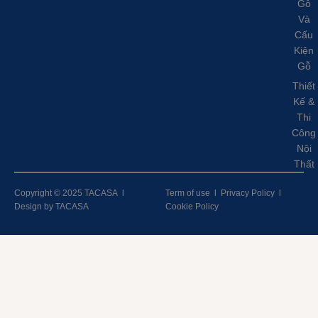
Gỗ
Và
Cấu
Kiện
Gỗ
Thiết
Kế &
Thi
Công
Nội
Thất
Copyright © 2025 TACASA
l
Term of use
l
Privacy Policy
l
Design by TACASA
Cookie Policy