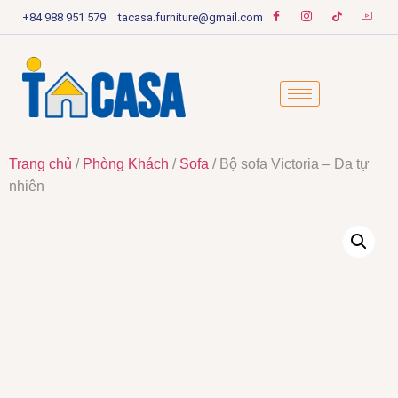
+84 988 951 579
tacasa.furniture@gmail.com
Trang chủ
/
Phòng Khách
/
Sofa
/ Bộ sofa Victoria – Da tự
nhiên