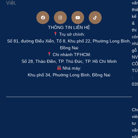
Việt.
vấ
thi
kế
&
THÔNG TIN LIÊN HỆ
thi
Trụ sở chính:
cô
Số 81, đường Điểu Xiển, Tổ 8, Khu phố 22, Phường Long Bình,
nh
Đồng Nai
gỗ
Chi nhánh TP.HCM:
NV
Số 28, Thảo Điền, TP. Thủ Đức, TP. Hồ Chí Minh
C
Nhà máy:
TÚ
Khu phố 34, Phường Long Bình, Đồng Nai
:
03
Ch
viê
tư
vấ
nội