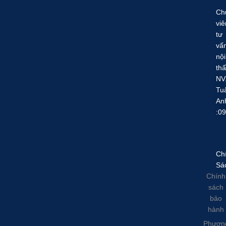
Ch
viê
tư
vấ
nội
thấ
NV
Tu
An
:0
Ch
Sá
Chính
sách
bảo
hành
Phươn