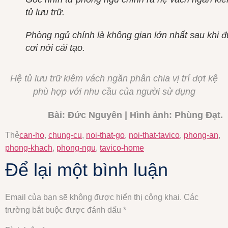
tủ lưu trữ.
Phòng ngủ chính là không gian lớn nhất sau khi 
cơi nới cải tạo.
Hệ tủ lưu trữ kiêm vách ngăn phân chia vị trí đợt kệ
phù hợp với nhu cầu của người sử dụng
Bài: Đức Nguyên | Hình ảnh: Phùng Đạt.
Thẻ
can-ho
,
chung-cu
,
noi-that-go
,
noi-that-tavico
,
phong-an
,
phong-khach
,
phong-ngu
,
tavico-home
Để lại một bình luận
Email của bạn sẽ không được hiển thị công khai.
Các
trường bắt buộc được đánh dấu
*