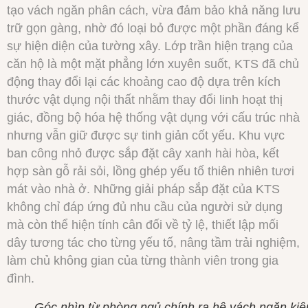
tạo vách ngăn phân cách, vừa đảm bảo khả năng lưu
trữ gọn gàng, nhờ đó loại bỏ được một phần đáng kể
sự hiện diện của tường xây. Lớp trần hiện trạng của
căn hộ là một mặt phẳng lớn xuyên suốt, KTS đã chủ
động thay đổi lại các khoảng cao độ dựa trên kích
thước vật dụng nội thất nhằm thay đổi linh hoạt thị
giác, đồng bộ hóa hệ thống vật dụng với cấu trúc nhà
nhưng vẫn giữ được sự tinh giản cốt yếu. Khu vực
ban công nhỏ được sắp đặt cây xanh hài hòa, kết
hợp sàn gỗ rải sỏi, lồng ghép yếu tố thiên nhiên tươi
mát vào nhà ở. Những giải pháp sắp đặt của KTS
không chỉ đáp ứng đủ nhu cầu của người sử dụng
mà còn thể hiện tính cân đối về tỷ lệ, thiết lập mối
dây tương tác cho từng yếu tố, nâng tầm trải nghiệm,
làm chủ không gian của từng thành viên trong gia
đình.
Góc nhìn từ phòng ngủ chính ra hệ vách ngăn ki