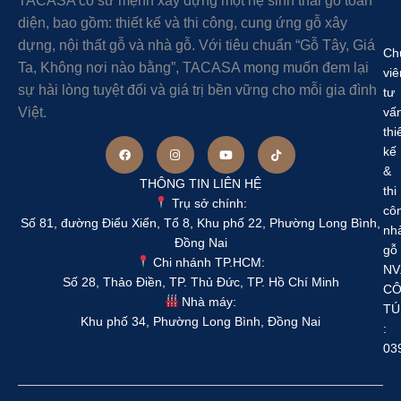
TACASA có sứ mệnh xây dựng một hệ sinh thái gỗ toàn
diện, bao gồm: thiết kế và thi công, cung ứng gỗ xây
dựng, nội thất gỗ và nhà gỗ. Với tiêu chuẩn “Gỗ Tây, Giá
Ch
Ta, Không nơi nào bằng”, TACASA mong muốn đem lại
viê
sự hài lòng tuyệt đối và giá trị bền vững cho mỗi gia đình
tư
Việt.
vấ
thi
kế
&
THÔNG TIN LIÊN HỆ
thi
Trụ sở chính:
cô
Số 81, đường Điểu Xiển, Tổ 8, Khu phố 22, Phường Long Bình,
nh
Đồng Nai
gỗ
Chi nhánh TP.HCM:
NV
Số 28, Thảo Điền, TP. Thủ Đức, TP. Hồ Chí Minh
C
Nhà máy:
TÚ
Khu phố 34, Phường Long Bình, Đồng Nai
:
03