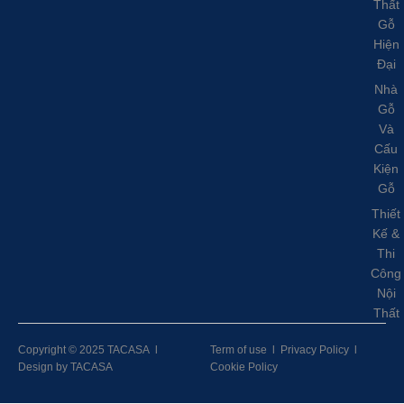
Thất
Gỗ
Hiện
Đại
Nhà
Gỗ
Và
Cấu
Kiện
Gỗ
Thiết
Kế &
Thi
Công
Nội
Thất
Copyright © 2025 TACASA
l
Term of use
l
Privacy Policy
l
Design by TACASA
Cookie Policy