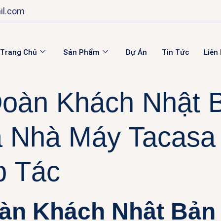
il.com
Trang Chủ
Sản Phẩm
Dự Án
Tin Tức
Liên
oàn Khách Nhật 
Nhà Máy Tacasa 
p Tác
àn Khách Nhật Bản