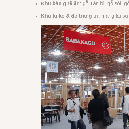
Khu bàn ghế ăn
: gỗ Tần bì, gỗ sồi, 
Khu tủ kệ & đồ trang trí
: mang lại s