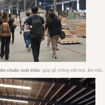
iêu chuẩn xuất khẩu
, giúp gỗ chống mối mọt, ẩm mốc.