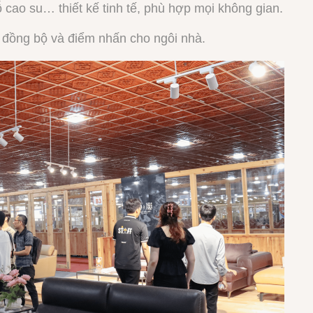
gỗ cao su… thiết kế tinh tế, phù hợp mọi không gian.
ự đồng bộ và điểm nhấn cho ngôi nhà.