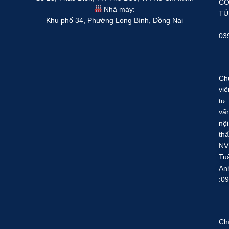
C
Nhà máy:
TÚ
Khu phố 34, Phường Long Bình, Đồng Nai
:
03
Ch
viê
tư
vấ
nội
thấ
NV
Tu
An
:0
Ch