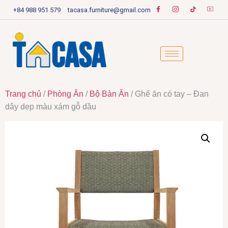
+84 988 951 579
tacasa.furniture@gmail.com
Trang chủ
/
Phòng Ăn
/
Bộ Bàn Ăn
/ Ghế ăn có tay – Đan
dây dẹp màu xám gỗ dầu