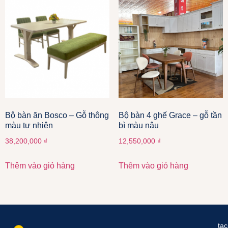
Bộ bàn ăn Bosco – Gỗ thông
Bộ bàn 4 ghế Grace – gỗ tần
màu tự nhiên
bì màu nâu
38,200,000
₫
12,550,000
₫
Thêm vào giỏ hàng
Thêm vào giỏ hàng
ta