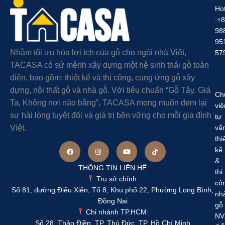
Hot
:+
98
95
Nhằm tối ưu hóa lợi ích của gỗ cho ngôi nhà Việt,
57
TACASA có sứ mệnh xây dựng một hệ sinh thái gỗ toàn
diện, bao gồm: thiết kế và thi công, cung ứng gỗ xây
dựng, nội thất gỗ và nhà gỗ. Với tiêu chuẩn “Gỗ Tây, Giá
Ch
Ta, Không nơi nào bằng”, TACASA mong muốn đem lại
viê
sự hài lòng tuyệt đối và giá trị bền vững cho mỗi gia đình
tư
Việt.
vấ
thi
kế
&
THÔNG TIN LIÊN HỆ
thi
Trụ sở chính:
cô
Số 81, đường Điểu Xiển, Tổ 8, Khu phố 22, Phường Long Bình,
nh
Đồng Nai
gỗ
Chi nhánh TP.HCM:
NV
Số 28, Thảo Điền, TP. Thủ Đức, TP. Hồ Chí Minh