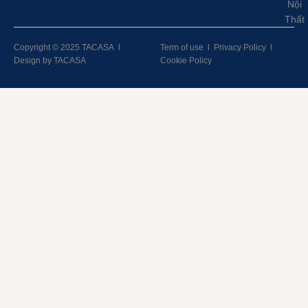
Nội
Thất
Copyright © 2025 TACASA
l
Term of use
l
Privacy Policy
l
Design by TACASA
Cookie Policy