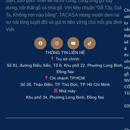
diện, bao gồm: thiết kế và thi công, cung ứng gỗ xây
dựng, nội thất gỗ và nhà gỗ. Với tiêu chuẩn “Gỗ Tây, Giá
Ch
Ta, Không nơi nào bằng”, TACASA mong muốn đem lại
viê
sự hài lòng tuyệt đối và giá trị bền vững cho mỗi gia đình
tư
Việt.
vấ
thi
kế
&
THÔNG TIN LIÊN HỆ
thi
Trụ sở chính:
cô
Số 81, đường Điểu Xiển, Tổ 8, Khu phố 22, Phường Long Bình,
nh
Đồng Nai
gỗ
Chi nhánh TP.HCM:
NV
Số 28, Thảo Điền, TP. Thủ Đức, TP. Hồ Chí Minh
C
Nhà máy:
TÚ
Khu phố 34, Phường Long Bình, Đồng Nai
:
03
Ch