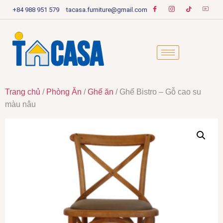
+84 988 951 579
tacasa.furniture@gmail.com
Trang chủ
/
Phòng Ăn
/
Ghế ăn
/ Ghế Bistro – Gỗ cao su
màu nâu