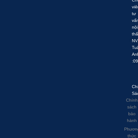
viê
tư
vấ
nội
thấ
NV
Tu
An
:0
Ch
Sá
Chính
sách
bảo
hành
Phươn
thức