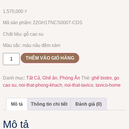
1,570,000
₫
Mã sản phẩm: 22GH1TNCS0007-CDS
Chất liệu: gỗ cao su
Màu sắc: màu nâu đệm xám
THÊM VÀO GIỎ HÀNG
Danh mục:
Tất Cả
,
Ghế ăn
,
Phòng Ăn
Thẻ:
ghế bistro
,
go
cao su
,
noi-that-phong-khach
,
noi-that-tavico
,
tavico-home
Mô tả
Thông tin chi tiết
Đánh giá (0)
Mô tả