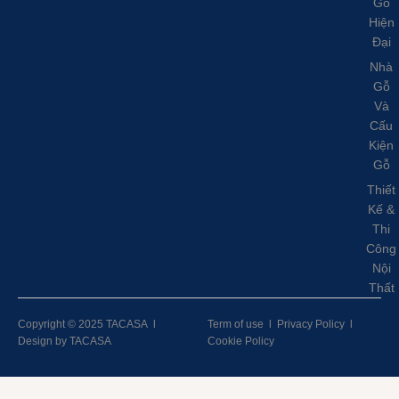
Gỗ
Hiện
Đại
Nhà
Gỗ
Và
Cấu
Kiện
Gỗ
Thiết
Kế &
Thi
Công
Nội
Thất
Copyright © 2025 TACASA
l
Term of use
l
Privacy Policy
l
Design by TACASA
Cookie Policy