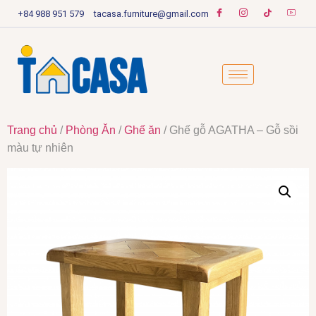
+84 988 951 579
tacasa.furniture@gmail.com
Trang chủ
/
Phòng Ăn
/
Ghế ăn
/ Ghế gỗ AGATHA – Gỗ sồi
màu tự nhiên