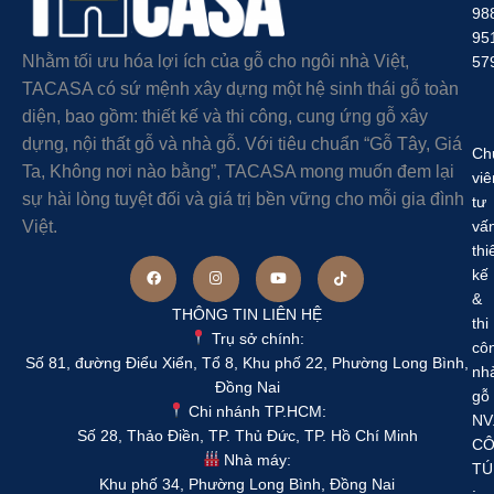
98
95
Nhằm tối ưu hóa lợi ích của gỗ cho ngôi nhà Việt,
57
TACASA có sứ mệnh xây dựng một hệ sinh thái gỗ toàn
diện, bao gồm: thiết kế và thi công, cung ứng gỗ xây
dựng, nội thất gỗ và nhà gỗ. Với tiêu chuẩn “Gỗ Tây, Giá
Ch
Ta, Không nơi nào bằng”, TACASA mong muốn đem lại
viê
sự hài lòng tuyệt đối và giá trị bền vững cho mỗi gia đình
tư
Việt.
vấ
thi
kế
&
THÔNG TIN LIÊN HỆ
thi
Trụ sở chính:
cô
Số 81, đường Điểu Xiển, Tổ 8, Khu phố 22, Phường Long Bình,
nh
Đồng Nai
gỗ
Chi nhánh TP.HCM:
NV
Số 28, Thảo Điền, TP. Thủ Đức, TP. Hồ Chí Minh
C
Nhà máy:
TÚ
Khu phố 34, Phường Long Bình, Đồng Nai
: