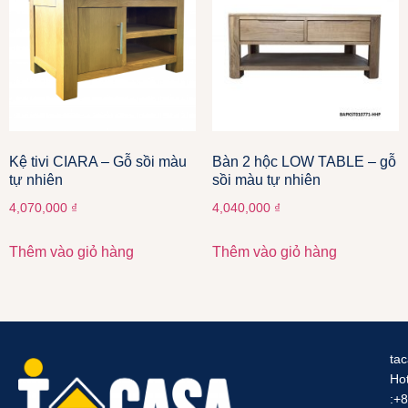
Kệ tivi CIARA – Gỗ sồi màu
Bàn 2 hộc LOW TABLE – gỗ
tự nhiên
sồi màu tự nhiên
4,070,000
₫
4,040,000
₫
Thêm vào giỏ hàng
Thêm vào giỏ hàng
ta
Hot
:+