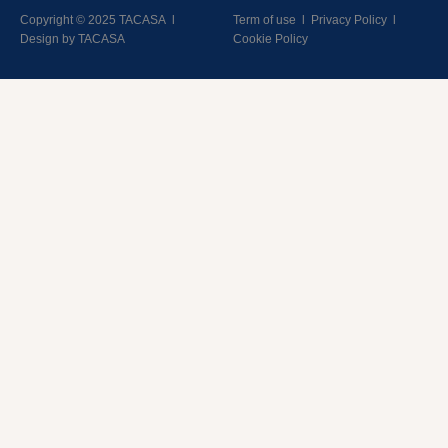
Copyright © 2025 TACASA
l
Term of use
l
Privacy Policy
l
Design by TACASA
Cookie Policy