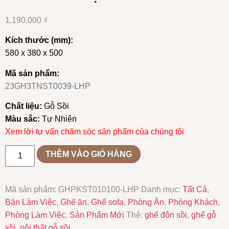
1,190,000
₫
Kích thước (mm):
580 x 380 x 500
Mã sản phẩm:
23GH3TNST0039-LHP
Chất liệu:
Gỗ Sồi
Màu sắc:
Tự Nhiên
Xem lời tư vấn chăm sóc
sản phẩm của chúng tôi
THÊM VÀO GIỎ HÀNG
Mã sản phẩm:
GHPKST010100-LHP
Danh mục:
Tất Cả
,
Bàn Làm Việc
,
Ghế ăn
,
Ghế sofa
,
Phòng Ăn
,
Phòng Khách
,
Phòng Làm Việc
,
Sản Phẩm Mới
Thẻ:
ghế đôn sồi
,
ghế gỗ
sồi
,
nội thất gỗ sồi