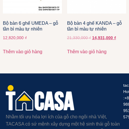
Bộ bàn 6 ghế UMEDA – gỗ
Bộ bàn 4 ghế KANDA – gỗ
tần bì màu tự nhiên
tần bì màu tự nhiên
12,820,000
₫
21,330,000
₫
14,931,000
₫
Thêm vào giỏ hàng
Thêm vào giỏ hàng
ta
Hot
:+
98
95
Nhằm tối ưu hóa lợi ích của gỗ cho ngôi nhà Việt,
57
TACASA có sứ mệnh xây dựng một hệ sinh thái gỗ toàn