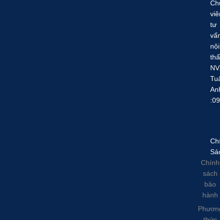
Ch
viê
tư
vấ
nội
thấ
NV
Tu
An
:0
Ch
Sá
Chính
sách
bảo
hành
Phươn
thức