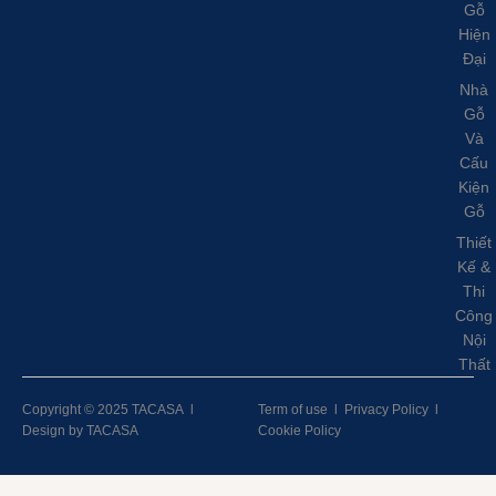
Gỗ
Hiện
Đại
Nhà
Gỗ
Và
Cấu
Kiện
Gỗ
Thiết
Kế &
Thi
Công
Nội
Thất
Copyright © 2025 TACASA
l
Term of use
l
Privacy Policy
l
Design by TACASA
Cookie Policy