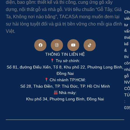
diện, bao gồm: thiết kế và thi công, cung ứng gỗ xây
dựng, nội thất gỗ và nhà gỗ. Với tiêu chuẩn “Gỗ Tây, Giá
Ch
Ta, Không nơi nào bằng”, TACASA mong muốn đem lại
viê
sự hài lòng tuyệt đối và giá trị bền vững cho mỗi gia đình
tư
Việt.
vấ
thi
kế
&
THÔNG TIN LIÊN HỆ
thi
Trụ sở chính:
cô
Số 81, đường Điểu Xiển, Tổ 8, Khu phố 22, Phường Long Bình,
nh
Đồng Nai
gỗ
Chi nhánh TP.HCM:
NV
Số 28, Thảo Điền, TP. Thủ Đức, TP. Hồ Chí Minh
C
Nhà máy:
TÚ
Khu phố 34, Phường Long Bình, Đồng Nai
:
03