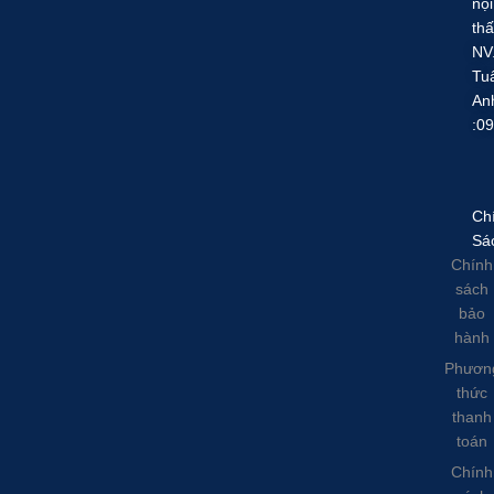
nội
thấ
NV
Tu
An
:0
Ch
Sá
Chính
sách
bảo
hành
Phươn
thức
thanh
toán
Chính