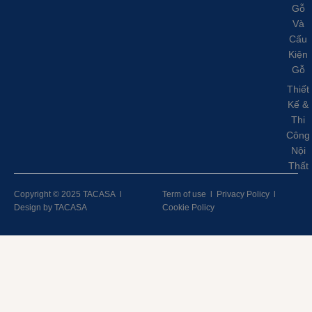
Gỗ
Và
Cấu
Kiện
Gỗ
Thiết
Kế &
Thi
Công
Nội
Thất
Copyright © 2025 TACASA
l
Term of use
l
Privacy Policy
l
Design by TACASA
Cookie Policy