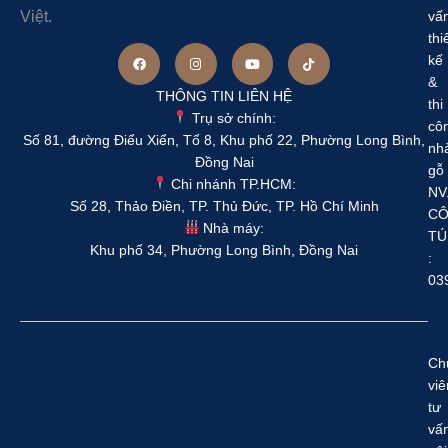
Việt.
vấ
thi
kế
&
THÔNG TIN LIÊN HỆ
thi
Trụ sở chính:
cô
Số 81, đường Điểu Xiển, Tổ 8, Khu phố 22, Phường Long Bình,
nh
Đồng Nai
gỗ
Chi nhánh TP.HCM:
NV
Số 28, Thảo Điền, TP. Thủ Đức, TP. Hồ Chí Minh
C
Nhà máy:
TÚ
Khu phố 34, Phường Long Bình, Đồng Nai
:
03
Ch
viê
tư
vấ