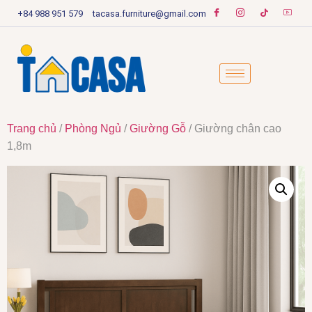
+84 988 951 579
tacasa.furniture@gmail.com
Trang chủ
/
Phòng Ngủ
/
Giường Gỗ
/ Giường chân cao
1,8m