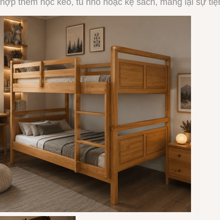
ợp thêm hộc kéo, tủ nhỏ hoặc kệ sách, mang lại sự tiện