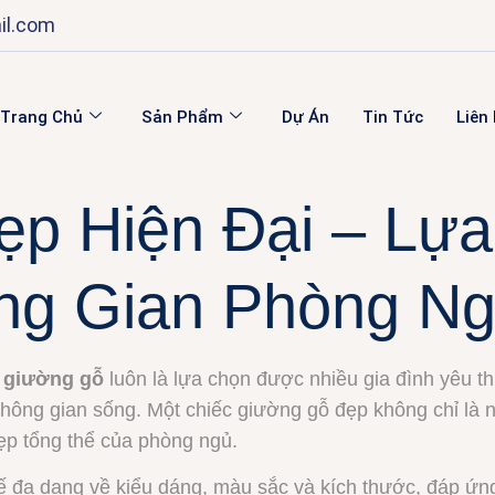
il.com
Trang Chủ
Sản Phẩm
Dự Án
Tin Tức
Liên
p Hiện Đại – Lự
ng Gian Phòng N
,
giường gỗ
luôn là lựa chọn được nhiều gia đình yêu t
ông gian sống. Một chiếc giường gỗ đẹp không chỉ là n
ẹp tổng thể của phòng ngủ.
ế đa dạng về kiểu dáng, màu sắc và kích thước, đáp ứ