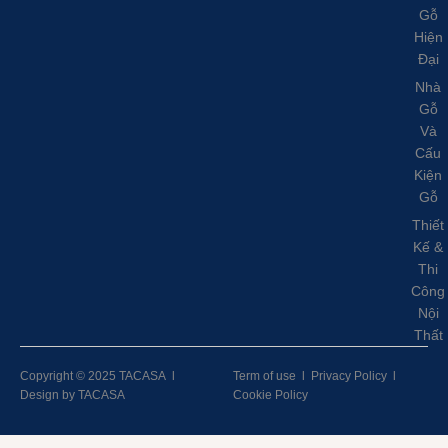
Gỗ
Hiện
Đại
Nhà
Gỗ
Và
Cấu
Kiện
Gỗ
Thiết
Kế &
Thi
Công
Nội
Thất
Copyright © 2025 TACASA
l
Term of use
l
Privacy Policy
l
Design by TACASA
Cookie Policy