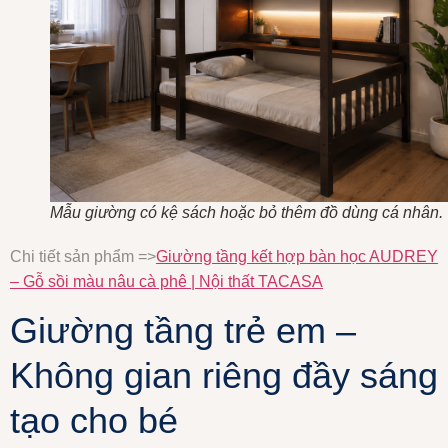
Mẫu giường có kệ sách hoặc bỏ thêm đồ dùng cá nhân.
Chi tiết sản phẩm =>
Giường tầng kết hợp bàn học AUDREY
– Gỗ sồi màu nâu cà phê | Nội thất TACASA
Giường tầng trẻ em –
Không gian riêng đầy sáng
tạo cho bé