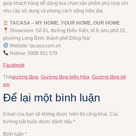
giúp khách hàng dễ dàng lựa chọn sản phẩm phù hợp với
nhu cầu sử dụng và phong cách sống hiện đại.
TACASA – MY HOME, YOUR HOME, OUR HOME
Showroom: Số 81, đường Điểu Xiển, tổ 8, khu phố 22,
phường Long Bình, thành phố Đồng Nai
Website: tacasa.com.vn
Hotline: 0988 951 579
Facebook
Thẻ
giường tầng
,
Giường tầng biên Hòa
,
Giường tầng trẻ
em
Để lại một bình luận
Email của bạn sẽ không được hiển thị công khai.
Các
trường bắt buộc được đánh dấu
*
Bình luận
*