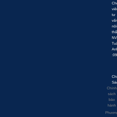
Ch
viê
tư
vấ
nội
thấ
NV
Tu
An
:0
Ch
Sá
Chính
sách
bảo
hành
Phươn