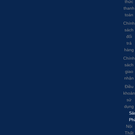
thức
thanh
toán
Chính
sách
đổi
trả
hàng
Chính
sách
giao
nhận
Điều
khoản
sử
dụng
Sả
Ph
Nội
Thất