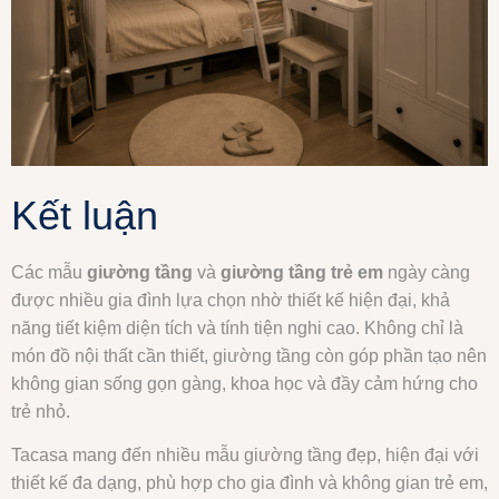
Kết luận
Các mẫu
giường tầng
và
giường tầng trẻ em
ngày càng
được nhiều gia đình lựa chọn nhờ thiết kế hiện đại, khả
năng tiết kiệm diện tích và tính tiện nghi cao. Không chỉ là
món đồ nội thất cần thiết, giường tầng còn góp phần tạo nên
không gian sống gọn gàng, khoa học và đầy cảm hứng cho
trẻ nhỏ.
Tacasa mang đến nhiều mẫu giường tầng đẹp, hiện đại với
thiết kế đa dạng, phù hợp cho gia đình và không gian trẻ em,