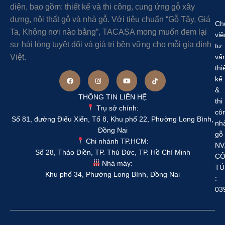
diện, bao gồm: thiết kế và thi công, cung ứng gỗ xây
dựng, nội thất gỗ và nhà gỗ. Với tiêu chuẩn “Gỗ Tây, Giá
Ch
Ta, Không nơi nào bằng”, TACASA mong muốn đem lại
viê
sự hài lòng tuyệt đối và giá trị bền vững cho mỗi gia đình
tư
Việt.
vấ
thi
kế
&
THÔNG TIN LIÊN HỆ
thi
Trụ sở chính:
cô
Số 81, đường Điểu Xiển, Tổ 8, Khu phố 22, Phường Long Bình,
nh
Đồng Nai
gỗ
Chi nhánh TP.HCM:
NV
Số 28, Thảo Điền, TP. Thủ Đức, TP. Hồ Chí Minh
C
Nhà máy:
TÚ
Khu phố 34, Phường Long Bình, Đồng Nai
:
03