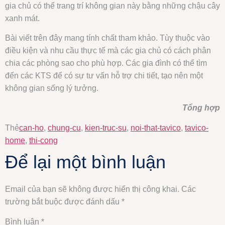
gia chủ có thể trang trí không gian này bằng những chậu cây
xanh mát.
Bài viết trên đây mang tính chất tham khảo. Tùy thuộc vào
điều kiện và nhu cầu thực tế mà các gia chủ có cách phân
chia các phòng sao cho phù hợp. Các gia đình có thể tìm
đến các KTS để có sự tư vấn hỗ trợ chi tiết, tạo nên một
không gian sống lý tưởng.
Tổng hợp
Thẻ
can-ho
,
chung-cu
,
kien-truc-su
,
noi-that-tavico
,
tavico-
home
,
thi-cong
Để lại một bình luận
Email của bạn sẽ không được hiển thị công khai.
Các
trường bắt buộc được đánh dấu
*
Bình luận
*