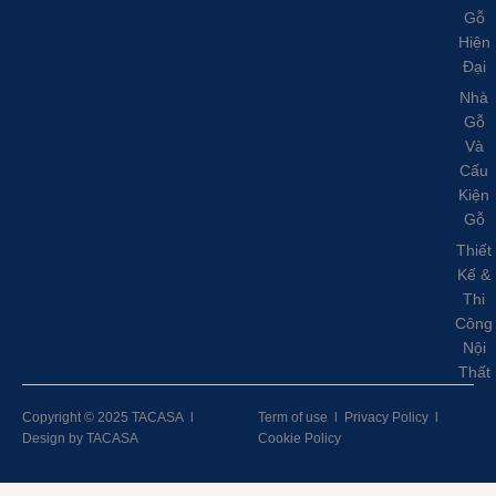
Gỗ
Hiện
Đại
Nhà
Gỗ
Và
Cấu
Kiện
Gỗ
Thiết
Kế &
Thi
Công
Nội
Thất
Copyright © 2025 TACASA
l
Term of use
l
Privacy Policy
l
Design by TACASA
Cookie Policy