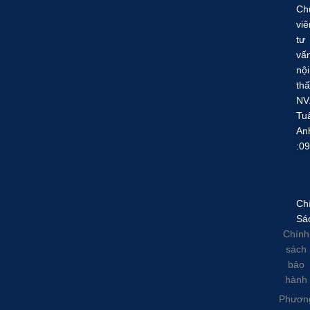
Ch
viê
tư
vấ
nội
thấ
NV
Tu
An
:0
Ch
Sá
Chính
sách
bảo
hành
Phươn