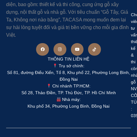
diện, bao gồm: thiết kế và thi công, cung ứng gỗ xây
dựng, nội thất gỗ và nhà gỗ. Với tiêu chuẩn “Gỗ Tây, Giá
Ch
Ta, Không nơi nào bằng”, TACASA mong muốn đem lại
viê
sự hài lòng tuyệt đối và giá trị bền vững cho mỗi gia đình
tư
Việt.
vấ
thi
kế
&
THÔNG TIN LIÊN HỆ
thi
Trụ sở chính:
cô
Số 81, đường Điểu Xiển, Tổ 8, Khu phố 22, Phường Long Bình,
nh
Đồng Nai
gỗ
Chi nhánh TP.HCM:
NV
Số 28, Thảo Điền, TP. Thủ Đức, TP. Hồ Chí Minh
C
Nhà máy:
TÚ
Khu phố 34, Phường Long Bình, Đồng Nai
:
03