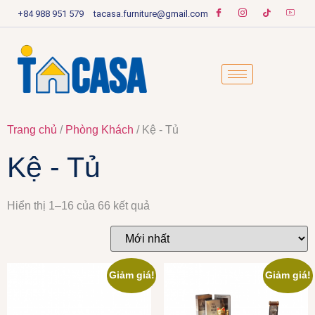
+84 988 951 579
tacasa.furniture@gmail.com
Trang chủ
/
Phòng Khách
/ Kệ - Tủ
Kệ - Tủ
Hiển thị 1–16 của 66 kết quả
Giảm giá!
Giảm giá!