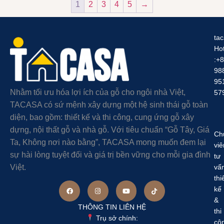
1
2
3
4
5
→
ta
Hot
:+
98
95
Nhằm tối ưu hóa lợi ích của gỗ cho ngôi nhà Việt,
57
TACASA có sứ mệnh xây dựng một hệ sinh thái gỗ toàn
diện, bao gồm: thiết kế và thi công, cung ứng gỗ xây
dựng, nội thất gỗ và nhà gỗ. Với tiêu chuẩn “Gỗ Tây, Giá
Ch
Ta, Không nơi nào bằng”, TACASA mong muốn đem lại
viê
sự hài lòng tuyệt đối và giá trị bền vững cho mỗi gia đình
tư
Việt.
vấ
thi
kế
&
THÔNG TIN LIÊN HỆ
thi
Trụ sở chính:
cô