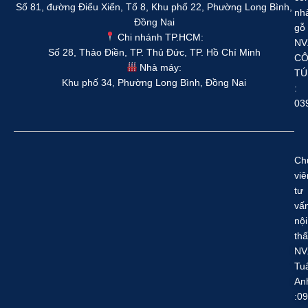
Số 81, đường Điểu Xiển, Tổ 8, Khu phố 22, Phường Long Bình,
nh
Đồng Nai
gỗ
Chi nhánh TP.HCM:
NV
Số 28, Thảo Điền, TP. Thủ Đức, TP. Hồ Chí Minh
C
Nhà máy:
TÚ
Khu phố 34, Phường Long Bình, Đồng Nai
:
03
Ch
viê
tư
vấ
nội
thấ
NV
Tu
An
:0