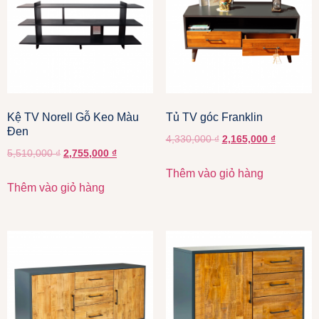
Kệ TV Norell Gỗ Keo Màu
Tủ TV góc Franklin
Đen
4,330,000
₫
2,165,000
₫
5,510,000
₫
2,755,000
₫
Thêm vào giỏ hàng
Thêm vào giỏ hàng