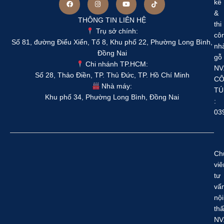
kế
&
THÔNG TIN LIÊN HỆ
thi
Trụ sở chính:
cô
Số 81, đường Điểu Xiển, Tổ 8, Khu phố 22, Phường Long Bình,
nh
Đồng Nai
gỗ
Chi nhánh TP.HCM:
NV
Số 28, Thảo Điền, TP. Thủ Đức, TP. Hồ Chí Minh
C
Nhà máy:
TÚ
Khu phố 34, Phường Long Bình, Đồng Nai
:
03
Ch
viê
tư
vấ
nội
thấ
NV