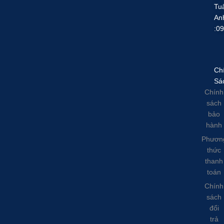
Tu
An
:0
Ch
Sá
Chính
sách
bảo
hành
Phươn
thức
thanh
toán
Chính
sách
đổi
trả