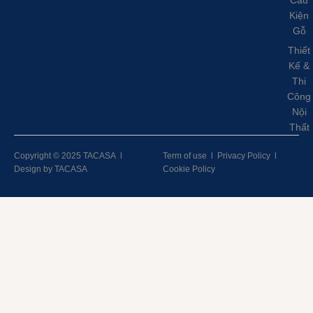
Cấu
Kiện
Gỗ
Thiết
Kế &
Thi
Công
Nội
Thất
Copyright © 2025 TACASA
l
Term of use
l
Privacy Policy
l
Design by TACASA
Cookie Policy