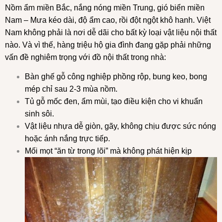
Nồm ẩm miền Bắc, nắng nóng miền Trung, gió biển miền
Nam – Mưa kéo dài, độ ẩm cao, rồi đột ngột khô hanh. Việt
Nam không phải là nơi dễ dãi cho bất kỳ loại vật liệu nội thất
nào. Và vì thế, hàng triệu hộ gia đình đang gặp phải những
vấn đề nghiêm trọng với đồ nội thất trong nhà:
Bàn ghế gỗ công nghiệp phồng rộp, bung keo, bong
mép chỉ sau 2-3 mùa nồm.
Tủ gỗ mốc đen, ẩm mùi, tạo điều kiện cho vi khuẩn
sinh sôi.
Vật liệu nhựa dễ giòn, gãy, không chịu được sức nóng
hoặc ánh nắng trực tiếp.
Mối mọt “ăn từ trong lõi” mà không phát hiện kịp