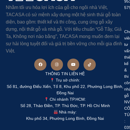
95
Nhằm tối ưu hóa lợi ích của gỗ cho ngôi nhà Việt,
57
TACASA có sứ mệnh xây dựng một hệ sinh thái gỗ toàn
diện, bao gồm: thiết kế và thi công, cung ứng gỗ xây
dựng, nội thất gỗ và nhà gỗ. Với tiêu chuẩn “Gỗ Tây, Giá
Ch
Ta, Không nơi nào bằng”, TACASA mong muốn đem lại
viê
sự hài lòng tuyệt đối và giá trị bền vững cho mỗi gia đình
tư
Việt.
vấ
thi
kế
&
THÔNG TIN LIÊN HỆ
thi
Trụ sở chính:
cô
Số 81, đường Điểu Xiển, Tổ 8, Khu phố 22, Phường Long Bình,
nh
Đồng Nai
gỗ
Chi nhánh TP.HCM:
NV
Số 28, Thảo Điền, TP. Thủ Đức, TP. Hồ Chí Minh
C
Nhà máy:
TÚ
Khu phố 34, Phường Long Bình, Đồng Nai
:
03