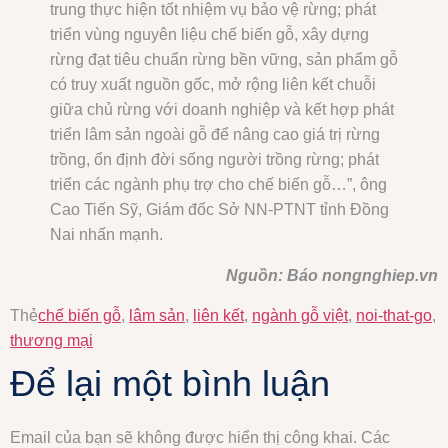
trung thực hiện tốt nhiệm vụ bảo vệ rừng; phát
triển vùng nguyên liệu chế biến gỗ, xây dựng
rừng đạt tiêu chuẩn rừng bền vững, sản phẩm gỗ
có truy xuất nguồn gốc, mở rộng liên kết chuỗi
giữa chủ rừng với doanh nghiệp và kết hợp phát
triển lâm sản ngoài gỗ để nâng cao giá trị rừng
trồng, ổn định đời sống người trồng rừng; phát
triển các ngành phụ trợ cho chế biến gỗ…”, ông
Cao Tiến Sỹ, Giám đốc Sở NN-PTNT tỉnh Đồng
Nai nhấn mạnh.
Nguồn: Báo nongnghiep.vn
Thẻ
chế biến gỗ
,
lâm sản
,
liên kết
,
ngành gỗ việt
,
noi-that-go
,
thương mại
Để lại một bình luận
Email của bạn sẽ không được hiển thị công khai.
Các