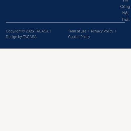
Thi
Công
Nội
Thất
Copyright © 2025 TACASA
l
Term of use
l
Privacy Policy
l
Design by TACASA
Cookie Policy