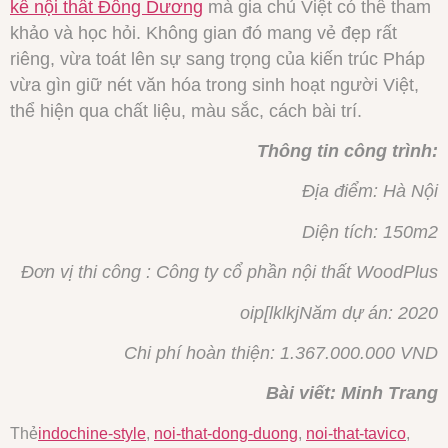
kế nội thất Đông Dương
mà gia chủ Việt có thể tham
khảo và học hỏi. Không gian đó mang vẻ đẹp rất
riêng, vừa toát lên sự sang trọng của kiến trúc Pháp
vừa gìn giữ nét văn hóa trong sinh hoạt người Việt,
thể hiện qua chất liệu, màu sắc, cách bài trí.
Thông tin công trình:
Địa điểm: Hà Nội
Diện tích: 150m2
Đơn vị thi công : Công ty cổ phần nội thất WoodPlus
oip[lklkjNăm dự án: 2020
Chi phí hoàn thiện: 1.367.000.000 VND
Bài viết: Minh Trang
Thẻ
indochine-style
,
noi-that-dong-duong
,
noi-that-tavico
,