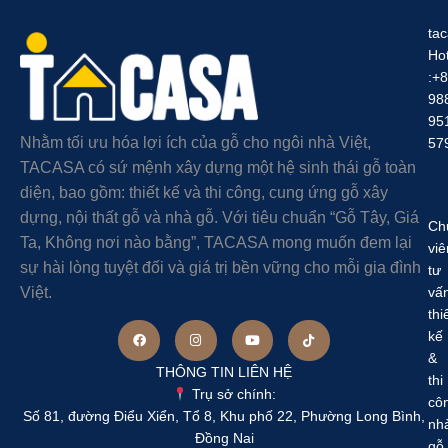
ta
Hot
:+
98
95
Nhằm tối ưu hóa lợi ích của gỗ cho ngôi nhà Việt,
57
TACASA có sứ mệnh xây dựng một hệ sinh thái gỗ toàn
diện, bao gồm: thiết kế và thi công, cung ứng gỗ xây
dựng, nội thất gỗ và nhà gỗ. Với tiêu chuẩn “Gỗ Tây, Giá
Ch
Ta, Không nơi nào bằng”, TACASA mong muốn đem lại
viê
sự hài lòng tuyệt đối và giá trị bền vững cho mỗi gia đình
tư
Việt.
vấ
thi
kế
&
THÔNG TIN LIÊN HỆ
thi
Trụ sở chính:
cô
Số 81, đường Điểu Xiển, Tổ 8, Khu phố 22, Phường Long Bình,
nh
Đồng Nai
gỗ