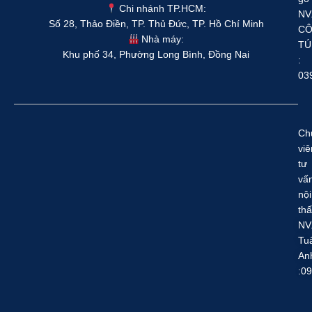
Chi nhánh TP.HCM:
NV
Số 28, Thảo Điền, TP. Thủ Đức, TP. Hồ Chí Minh
C
Nhà máy:
TÚ
Khu phố 34, Phường Long Bình, Đồng Nai
:
03
Ch
viê
tư
vấ
nội
thấ
NV
Tu
An
:0