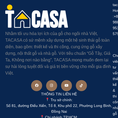
ta
Hot
:+
98
95
Nhằm tối ưu hóa lợi ích của gỗ cho ngôi nhà Việt,
57
TACASA có sứ mệnh xây dựng một hệ sinh thái gỗ toàn
diện, bao gồm: thiết kế và thi công, cung ứng gỗ xây
dựng, nội thất gỗ và nhà gỗ. Với tiêu chuẩn “Gỗ Tây, Giá
Ch
Ta, Không nơi nào bằng”, TACASA mong muốn đem lại
viê
sự hài lòng tuyệt đối và giá trị bền vững cho mỗi gia đình
tư
Việt.
vấ
thi
kế
&
THÔNG TIN LIÊN HỆ
thi
Trụ sở chính:
cô
Số 81, đường Điểu Xiển, Tổ 8, Khu phố 22, Phường Long Bình,
nh
Đồng Nai
gỗ
Chi nhánh TP.HCM: