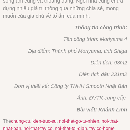
sống ấm cúng và thoáng đãng. Ngôi nhà cũng chứa
đựng nhiều giá trị thông qua những chia sẻ, mong
muốn của gia chủ về tổ ấm của mình.
Thông tin công trình:
Tên công trình: Moriyama 4
Địa điểm: Thành phố Moriyama, tỉnh Shiga
Diện tích: 98m2
Diện tích đất: 231m2
Đơn vị thiết kế: Công ty TNHH Smooth Nhật Bản
Ảnh: ĐVTK cung cấp
Bài viết: Khánh Linh
Thẻ
chung-cu
,
kien-truc-su
,
noi-that-go-tu-nhien
,
noi-that-
nhat-ban
,
noi-that-tavico
,
noi-that-toi-gian
,
tavico-home