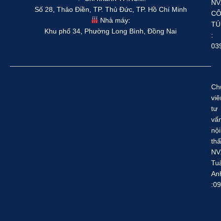
NV
Số 28, Thảo Điền, TP. Thủ Đức, TP. Hồ Chí Minh
C
Nhà máy:
TÚ
Khu phố 34, Phường Long Bình, Đồng Nai
:
03
Ch
viê
tư
vấ
nội
thấ
NV
Tu
An
:0