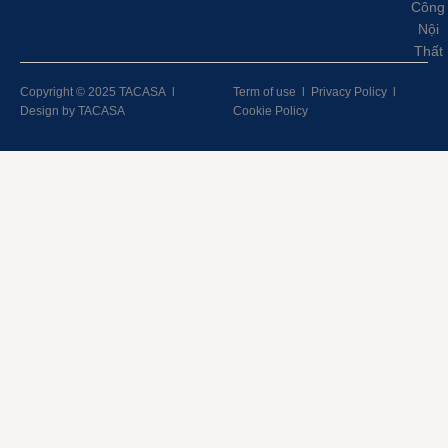
Công
Nội
Thất
Copyright © 2025 TACASA
l
Term of use
l
Privacy Policy
l
Design by TACASA
Cookie Policy