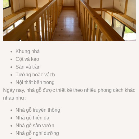
Khung nhà
Cột và kèo
Sàn và trần
Tường hoặc vách
Nội thất bên trong
Ngày nay, nhà gỗ được thiết kế theo nhiều phong cách khác
nhau như:
Nhà gỗ truyền thống
Nhà gỗ hiện đại
Nhà gỗ sân vườn
Nhà gỗ nghỉ dưỡng