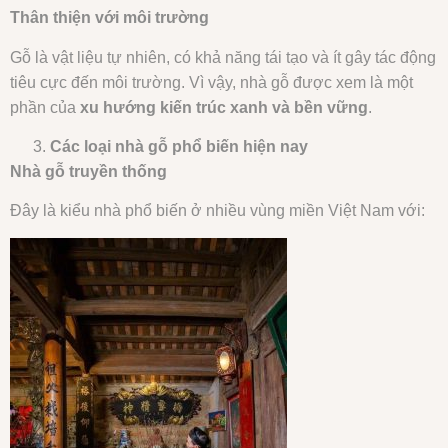
Thân thiện với môi trường
Gỗ là vật liệu tự nhiên, có khả năng tái tạo và ít gây tác động
tiêu cực đến môi trường. Vì vậy, nhà gỗ được xem là một
phần của
xu hướng kiến trúc xanh và bền vững
.
Các loại nhà gỗ phổ biến hiện nay
Nhà gỗ truyền thống
Đây là kiểu nhà phổ biến ở nhiều vùng miền Việt Nam với: