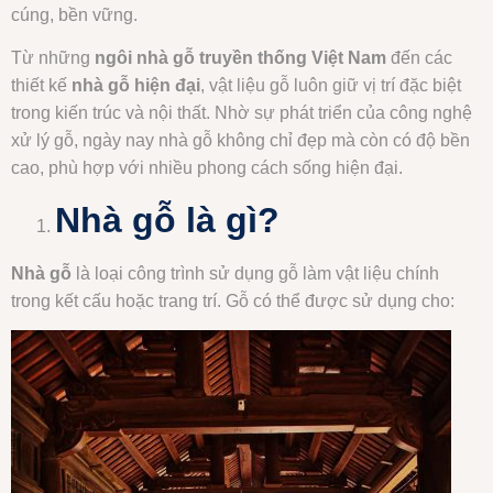
cúng, bền vững.
Từ những
ngôi nhà gỗ truyền thống Việt Nam
đến các
thiết kế
nhà gỗ hiện đại
, vật liệu gỗ luôn giữ vị trí đặc biệt
trong kiến trúc và nội thất. Nhờ sự phát triển của công nghệ
xử lý gỗ, ngày nay nhà gỗ không chỉ đẹp mà còn có độ bền
cao, phù hợp với nhiều phong cách sống hiện đại.
Nhà gỗ là gì?
Nhà gỗ
là loại công trình sử dụng gỗ làm vật liệu chính
trong kết cấu hoặc trang trí. Gỗ có thể được sử dụng cho: