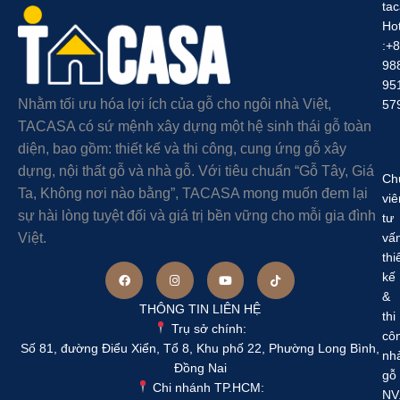
ta
Hot
:+
98
95
Nhằm tối ưu hóa lợi ích của gỗ cho ngôi nhà Việt,
57
TACASA có sứ mệnh xây dựng một hệ sinh thái gỗ toàn
diện, bao gồm: thiết kế và thi công, cung ứng gỗ xây
dựng, nội thất gỗ và nhà gỗ. Với tiêu chuẩn “Gỗ Tây, Giá
Ch
Ta, Không nơi nào bằng”, TACASA mong muốn đem lại
viê
sự hài lòng tuyệt đối và giá trị bền vững cho mỗi gia đình
tư
Việt.
vấ
thi
kế
&
THÔNG TIN LIÊN HỆ
thi
Trụ sở chính:
cô
Số 81, đường Điểu Xiển, Tổ 8, Khu phố 22, Phường Long Bình,
nh
Đồng Nai
gỗ
Chi nhánh TP.HCM:
NV