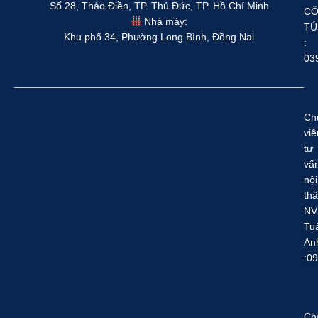
Số 28, Thảo Điền, TP. Thủ Đức, TP. Hồ Chí Minh
C
Nhà máy:
TÚ
Khu phố 34, Phường Long Bình, Đồng Nai
:
03
Ch
viê
tư
vấ
nội
thấ
NV
Tu
An
:0
Ch