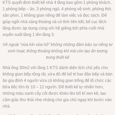
KTS quyết định thiết kế nhà 4 tầng bao gồm 1 phòng khách,
1 phòng bếp – ăn, 3 phòng ngủ, 4 phòng vệ sinh, phòng thờ,
sân phơi, 1 không gian riêng để làm việc và đọc sách. Để
giúp ngôi nhà sáng thoáng và có tính liên kết, bố cục lệch
tầng được áp dụng cùng với hệ giếng trời phía cuối nhà
xuyên suốt tầng 1 lên tầng 3.
Vẻ ngoài “vừa kín vừa hở” không những đảm bảo sự riêng tư
sinh hoạt, thông thoáng không khí mà còn tạo ấn tượng
trong thiết kế
Nhà ống 30m2 với tầng 1 KTS dành diện tích chủ yếu cho
không gian bếp rộng rãi, vừa đủ để bố trí bar đảo bếp và bàn
ăn gia đình 4 người vừa có không gian trống để tổ chức các
bữa tiệc lớn từ 10 – 12 người. Để thiết kế tự nhiên hơn,
những màu xanh cây cối được khéo léo bố trí xen kẽ, tạo
cảm giác thư thái nhẹ nhàng cho gia chủ ngay khi bước vào
nhà.