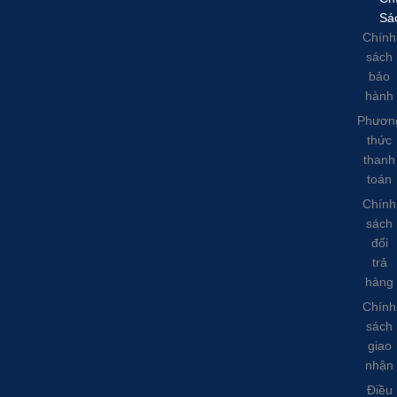
Sá
Chính
sách
bảo
hành
Phươn
thức
thanh
toán
Chính
sách
đổi
trả
hàng
Chính
sách
giao
nhận
Điều