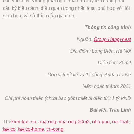
con vui chơi. Không phải ngôi nhà nào xây lớn cũng phải
cầu kỳ kiểu cách, điều quan trọng nhất là sự phù hợp với lối
sinh hoạt và sở thích của gia đình.
Thông tin công trình
Nguồn:
Group Happynest
Địa điểm: Long Biên, Hà Nội
Diện tích: 30m2
Đơn vị thiết kế và thi công: Anda House
Năm hoàn thành: 2021
Chi phí hoàn thiện (chưa bao gồm thiết bị điện tử): 1 tỷ VNĐ
Bài viết: Trần Linh
Thẻ
kien-truc-su
,
nha-ong
,
nha-ong-30m2
,
nha-pho
,
noi-that-
tavico
,
tavico-home
,
thi-cong