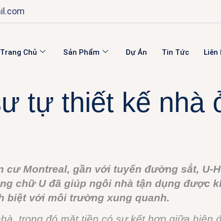
il.com
Trang Chủ
Sản Phẩm
Dự Án
Tin Tức
Liên
sư tự thiết kế nhà
n cư Montreal, gần với tuyến đường sắt, U-
dáng chữ U đã giúp ngôi nhà tận dụng được 
 biệt với môi trường xung quanh.
, trong đó mặt tiền có sự kết hợp giữa hiện đ