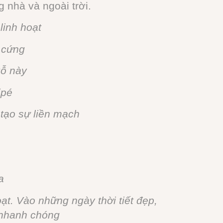
 nhà và ngoài trời.
 linh hoạt
 cứng
gỗ này
ipé
 tạo sự liền mạch
a
ạt. Vào những ngày thời tiết đẹp,
 nhanh chóng