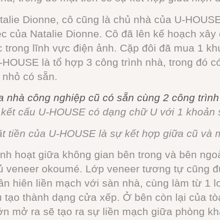
alie Dionne, cô cũng là chủ nhà của U-HOUSE
iệc của Natalie Dionne. Cô đã lên kế hoạch 
 trong lĩnh vực điện ảnh. Cặp đôi đã mua 1 kh
U-HOUSE là tổ hợp 3 công trình nhà, trong đó c
 nhỏ có sẵn.
nhà công nghiệp cũ có sẵn cùng 2 công trình
ì kết cấu U-HOUSE có dạng chữ U với 1 khoản
t tiền của U-HOUSE là sự kết hợp giữa cũ và 
nh hoạt giữa không gian bên trong và bên ngo
hủ veneer okoumé. Lớp veneer tương tự cũng 
n hiên liền mạch với sàn nhà, cùng làm từ 1 l
tạo thành dạng cửa xếp. Ở bên còn lại của tò
lớn mở ra sẽ tạo ra sự liền mạch giữa phòng kh