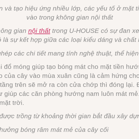
an và tạo hiệu ứng nhiều lớp, các yếu tố ở mặt
vào trong không gian nội thất
hông gian
nội thất
trong U-HOUSE có sự đan xen 
 là sự kết hợp giữa các loại kiểu dáng và chất 
ép các chi tiết mang tính nghệ thuật, thể hiệ
i đổ móng giúp tạo bóng mát cho mặt tiền hướ
o của cây vào mùa xuân cũng là cảm hứng cho 
ng trên sẽ mở ra còn cửa chớp thì đóng lại. 
như giúp các căn phòng hướng nam luôn mát m
ặt trời.
 được trồng từ khoảng thời gian bắt đầu xây 
n hưởng bóng râm mát mẻ của cây cối