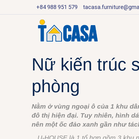
+84 988 951 579
tacasa.furniture@gma
Nữ kiến trúc 
phòng
Nằm ở vùng ngoại ô của 1 khu dâ
đô thị hiện đại. Tuy nhiên, hình 
nên một ốc đảo xanh gần như tách
U-HOUSE là 1 tổ hợp gồm 3 khu nhà