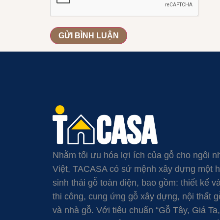
Nhằm tối ưu hóa lợi ích của gỗ cho ngôi n
Việt, TACASA có sứ mệnh xây dựng một 
sinh thái gỗ toàn diện, bao gồm: thiết kế v
thi công, cung ứng gỗ xây dựng, nội thất g
và nhà gỗ. Với tiêu chuẩn “Gỗ Tây, Giá Ta,