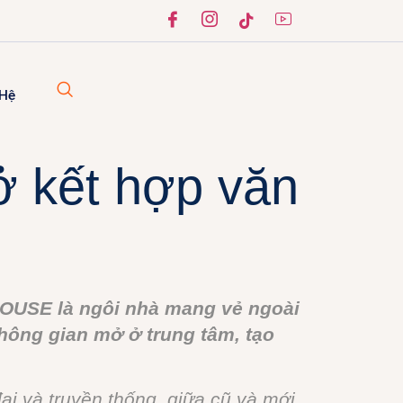
 Hệ
 ở kết hợp văn
HOUSE là ngôi nhà mang vẻ ngoài
không gian mở ở trung tâm, tạo
ại và truyền thống, giữa cũ và mới