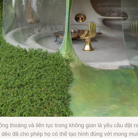
ông thoáng và liên tục trong không gian là yêu cầu đặt 
đúc dẻo đã cho phép họ có thể tạo hình đúng với mong muố