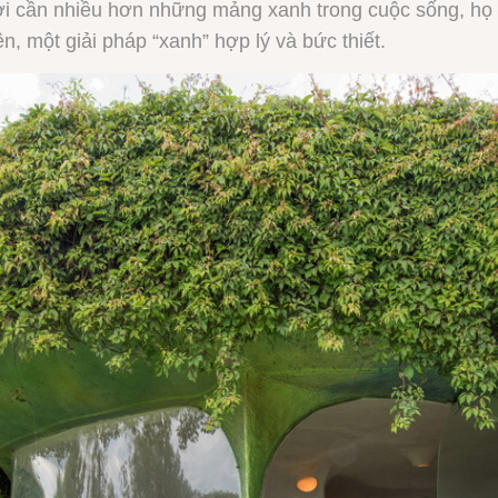
i cần nhiều hơn những mảng xanh trong cuộc sống, họ t
n, một giải pháp “xanh” hợp lý và bức thiết.