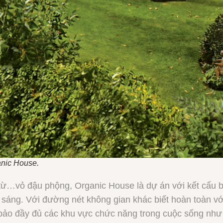
anic House.
ừ…vỏ đậu phộng, Organic House là dự án với kết cấu b
 sáng. Với đường nét không gian khác biết hoàn toàn vớ
o đầy đủ các khu vực chức năng trong cuộc sống như 