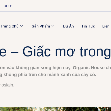
il.com
Trang Chủ
Sản Phẩm
Dự Án
Tin Tức
Liên
 – Giấc mơ trong
n vào không gian sống hiện nay, Organic House ch
g không phía trên cho mảnh xanh của cây cỏ.
osiain.