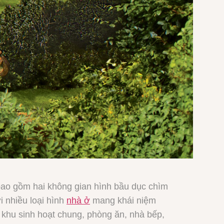
ao gồm hai không gian hình bầu dục chìm
i nhiều loại hình
nhà ở
mang khái niệm
khu sinh hoạt chung, phòng ăn, nhà bếp,