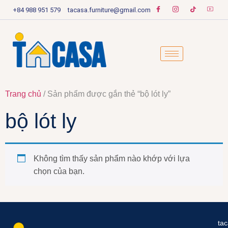
+84 988 951 579
tacasa.furniture@gmail.com
Trang chủ
/ Sản phẩm được gắn thẻ “bộ lót ly”
bộ lót ly
Không tìm thấy sản phẩm nào khớp với lựa
chọn của bạn.
ta