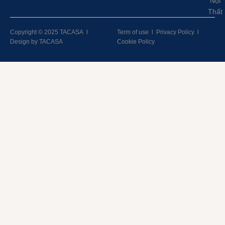
Nội
Thất
Copyright © 2025 TACASA
l
Term of use
l
Privacy Policy
l
Design by TACASA
Cookie Policy