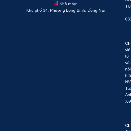
Nhà máy:
TÚ
Khu phố 34, Phường Long Bình, Đồng Nai
:
03
Ch
viê
tư
vấ
nội
thấ
NV
Tu
An
:0
Ch