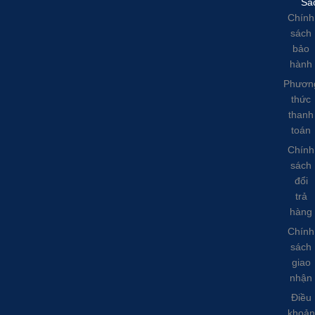
Sá
Chính
sách
bảo
hành
Phươn
thức
thanh
toán
Chính
sách
đổi
trả
hàng
Chính
sách
giao
nhận
Điều
khoản