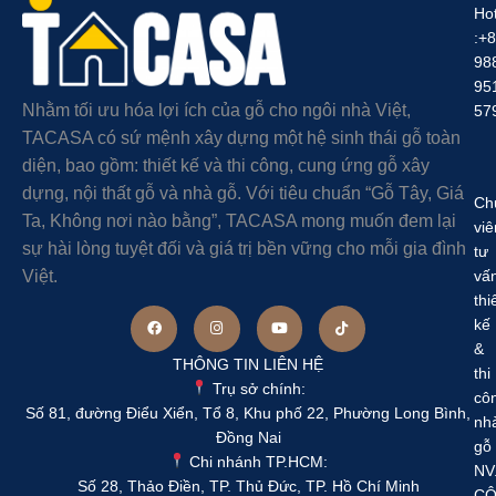
Hot
:+
98
95
Nhằm tối ưu hóa lợi ích của gỗ cho ngôi nhà Việt,
57
TACASA có sứ mệnh xây dựng một hệ sinh thái gỗ toàn
diện, bao gồm: thiết kế và thi công, cung ứng gỗ xây
dựng, nội thất gỗ và nhà gỗ. Với tiêu chuẩn “Gỗ Tây, Giá
Ch
Ta, Không nơi nào bằng”, TACASA mong muốn đem lại
viê
sự hài lòng tuyệt đối và giá trị bền vững cho mỗi gia đình
tư
Việt.
vấ
thi
kế
&
THÔNG TIN LIÊN HỆ
thi
Trụ sở chính:
cô
Số 81, đường Điểu Xiển, Tổ 8, Khu phố 22, Phường Long Bình,
nh
Đồng Nai
gỗ
Chi nhánh TP.HCM:
NV
Số 28, Thảo Điền, TP. Thủ Đức, TP. Hồ Chí Minh
C