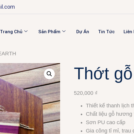
il.com
Trang Chủ
Sản Phẩm
Dự Án
Tin Tức
Liên
̃ EARTH
Thớt g
520,000
₫
Thiết kế thanh lịch 
Chất liệu gỗ hương 
Sơn PU cao cấp
Gia công tỉ mỉ, trau 