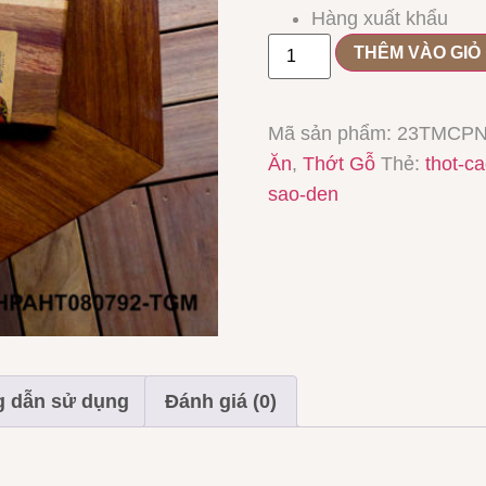
Hàng xuất khẩu
THÊM VÀO GIỎ
Mã sản phẩm:
23TMCPN
Ăn
,
Thớt Gỗ
Thẻ:
thot-c
sao-den
 dẫn sử dụng
Đánh giá (0)