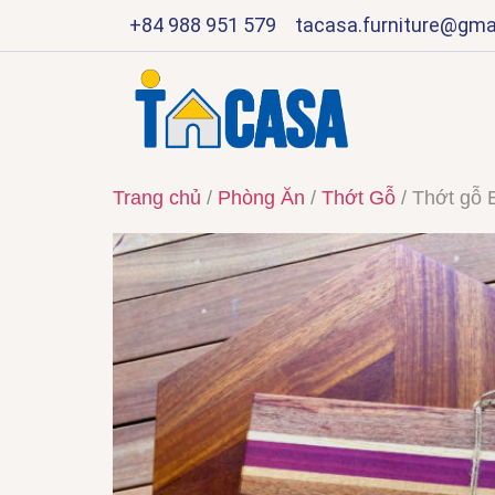
+84 988 951 579
tacasa.furniture@gma
Trang chủ
/
Phòng Ăn
/
Thớt Gỗ
/ Thớt gô