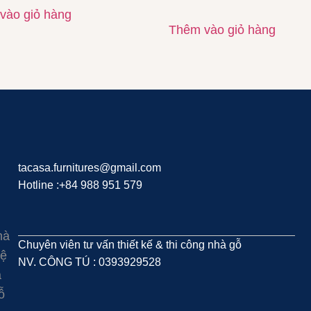
vào giỏ hàng
Thêm vào giỏ hàng
tacasa.furnitures@gmail.com
Hotline :+84 988 951 579
hà
Chuyên viên tư vấn thiết kế & thi công nhà gỗ
hệ
NV. CÔNG TÚ : 0393929528
à
ỗ