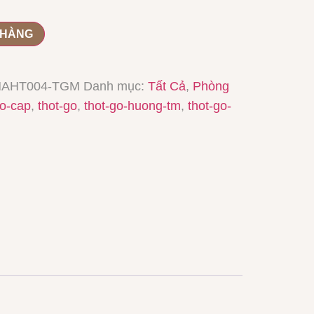
 HÀNG
AHT004-TGM
Danh mục:
Tất Cả
,
Phòng
ao-cap
,
thot-go
,
thot-go-huong-tm
,
thot-go-