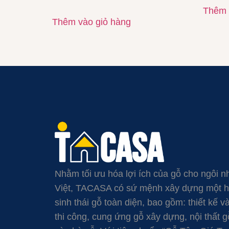
Thêm 
Thêm vào giỏ hàng
Nhằm tối ưu hóa lợi ích của gỗ cho ngôi n
Việt, TACASA có sứ mệnh xây dựng một 
sinh thái gỗ toàn diện, bao gồm: thiết kế v
thi công, cung ứng gỗ xây dựng, nội thất g