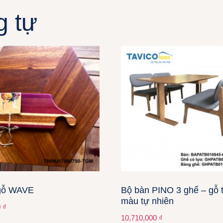
g tự
gỗ WAVE
Bộ bàn PINO 3 ghế – gỗ tâ
màu tự nhiên
0
₫
10,710,000
₫