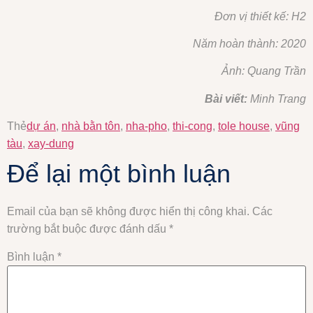
Đơn vị thiết kế: H2
Năm hoàn thành: 2020
Ảnh: Quang Trần
Bài viết:
Minh Trang
Thẻ
dự án
,
nhà bằn tôn
,
nha-pho
,
thi-cong
,
tole house
,
vũng
tàu
,
xay-dung
Để lại một bình luận
Email của bạn sẽ không được hiển thị công khai.
Các
trường bắt buộc được đánh dấu
*
Bình luận
*