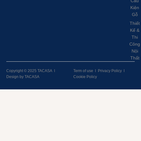
Cấu
Kiện
Gỗ
Thiết
Kế &
Thi
Công
Nội
Thất
Copyright © 2025 TACASA
l
Term of use
l
Privacy Policy
l
Design by TACASA
Cookie Policy