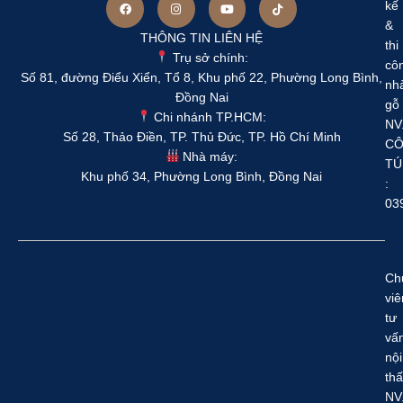
kế
&
THÔNG TIN LIÊN HỆ
thi
Trụ sở chính:
cô
Số 81, đường Điểu Xiển, Tổ 8, Khu phố 22, Phường Long Bình,
nh
Đồng Nai
gỗ
Chi nhánh TP.HCM:
NV
Số 28, Thảo Điền, TP. Thủ Đức, TP. Hồ Chí Minh
C
Nhà máy:
TÚ
Khu phố 34, Phường Long Bình, Đồng Nai
:
03
Ch
viê
tư
vấ
nội
thấ
NV