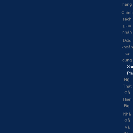
hàng
Chính
sách
giao
nhận
Điều
khoản
sử
dụng
Sả
Ph
Nội
Thất
Gỗ
Hiện
Đại
Nhà
Gỗ
Và