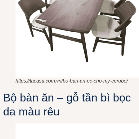
https://tacasa.com.vn/bo-ban-an-oc-cho-my-cerubo/
Bộ bàn ăn – gỗ tần bì bọc
da màu rêu