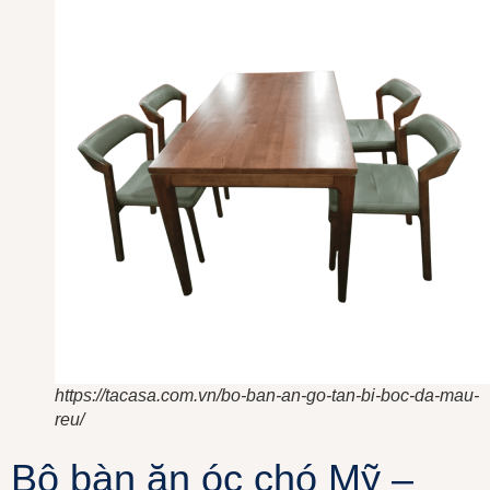
https://tacasa.com.vn/bo-ban-an-go-tan-bi-boc-da-mau-
reu/
Bộ bàn ăn óc chó Mỹ –