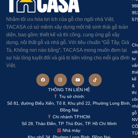
98
95
Nhằm tối ưu hóa lợi ích của gỗ cho ngôi nhà Việt,
57
TACASA có sứ mệnh xây dựng một hệ sinh thái gỗ toàn
diện, bao gồm: thiết kế và thi công, cung ứng gỗ xây
dựng, nội thất gỗ và nhà gỗ. Với tiêu chuẩn “Gỗ Tây, Giá
Ch
Ta, Không nơi nào bằng”, TACASA mong muốn đem lại
viê
sự hài lòng tuyệt đối và giá trị bền vững cho mỗi gia đình
tư
Việt.
vấ
thi
kế
&
THÔNG TIN LIÊN HỆ
thi
Trụ sở chính:
cô
Số 81, đường Điểu Xiển, Tổ 8, Khu phố 22, Phường Long Bình,
nh
Đồng Nai
gỗ
Chi nhánh TP.HCM:
NV
Số 28, Thảo Điền, TP. Thủ Đức, TP. Hồ Chí Minh
C
Nhà máy:
TÚ
Khu phố 34, Phường Long Bình, Đồng Nai