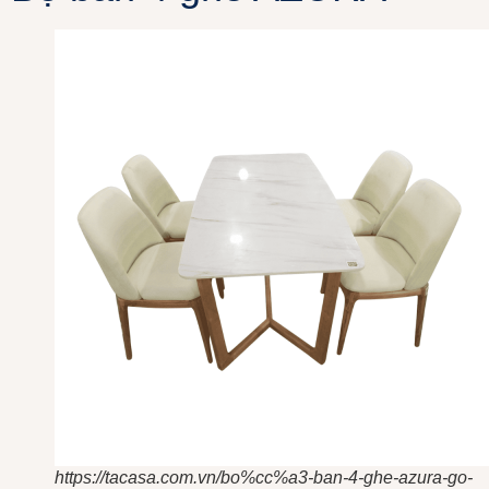
https://tacasa.com.vn/bo%cc%a3-ban-4-ghe-azura-go-