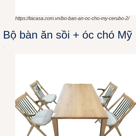
https://tacasa.com.vn/bo-ban-an-oc-cho-my-cerubo-2/
Bộ bàn ăn sồi + óc chó Mỹ
.