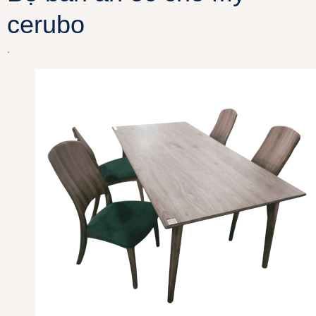
cerubo
.