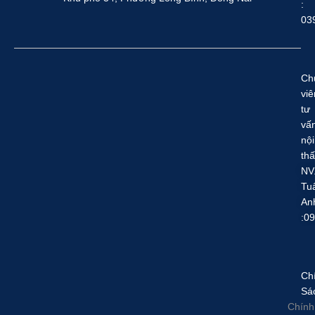
:
03
Ch
viê
tư
vấ
nội
thấ
NV
Tu
An
:0
Ch
Sá
Chính