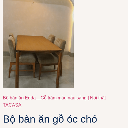
Bộ bàn ăn Edda – Gỗ tràm màu nâu sáng | Nội thất
TACASA
Bộ bàn ăn gỗ óc chó