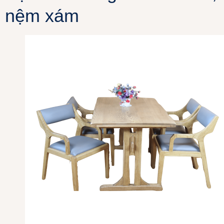
nệm xám