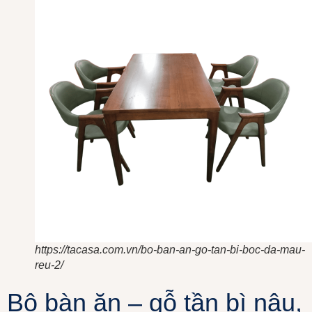
https://tacasa.com.vn/bo-ban-an-go-tan-bi-boc-da-mau-
reu-2/
Bộ bàn ăn – gỗ tần bì nâu,