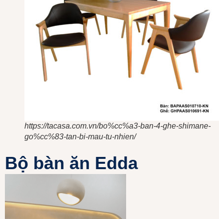
https://tacasa.com.vn/bo%cc%a3-ban-4-ghe-shimane-
go%cc%83-tan-bi-mau-tu-nhien/
Bộ bàn ăn Edda