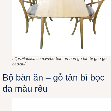
https://tacasa.com.vn/bo-ban-an-ban-go-tan-bi-ghe-go-
cao-su/
Bộ bàn ăn – gỗ tần bì bọc
da màu rêu