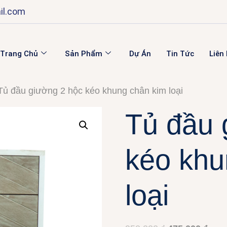
il.com
Trang Chủ
Sản Phẩm
Dự Án
Tin Tức
Liên
Tủ đầu giường 2 hộc kéo khung chân kim loại
Tủ đầu 
kéo khu
loại