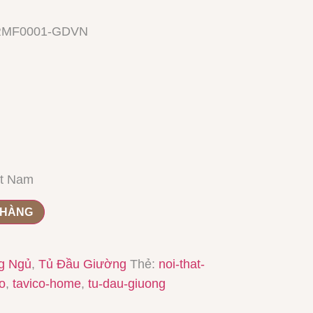
MF0001-GDVN
t Nam
 HÀNG
g Ngủ
,
Tủ Đầu Giường
Thẻ:
noi-that-
co
,
tavico-home
,
tu-dau-giuong