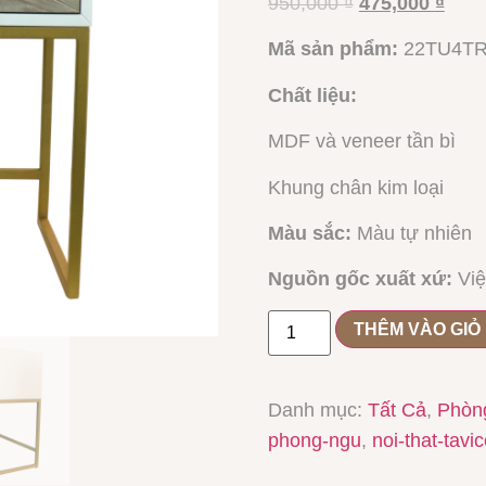
950,000
₫
475,000
₫
Mã sản phẩm:
22TU4TR
Chất liệu:
MDF và veneer tần bì
Khung chân kim loại
Màu sắc
:
Màu tự nhiên
Nguồn gốc xuất xứ:
Việ
THÊM VÀO GIỎ
Danh mục:
Tất Cả
,
Phòn
phong-ngu
,
noi-that-tavi