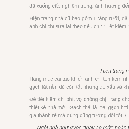
đã xuống cấp nghiêm trọng, ảnh hưởng đến 
Hiện trạng nhà cũ bao gồm 1 tầng rưỡi, đ
anh chị chỉ sửa lại theo tiêu chí: “Tiết kiệ
Hiện trạng 
Hạng mục cải tạo khiến anh chị tốn kém nh
gạch lát nền dù còn tốt nhưng do xấu và khô
Để tiết kiệm chi phí, vợ chồng chị Trang c
thiết kế nhà mới. Gạch thải là loại gạch hơ
giá thành rẻ mà dùng cũng tương đối tốt. C
Ngôi nhà như được “thay áo mới” hoàn t