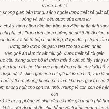
mảnh, tinh tế
 không gian bên trong, sảnh ngoài được thiết kế giật c
Tường và sàn đều được sửa chữa lại
c chiếu sáng bằng đèn âm trần, tạo điểm nhấn ánh sáng
m chi phí, chị Trang lựa chọn những đồ nội thất tối giản, 
oàn toàn với hệ tủ bếp màu trắng, được đóng chạm trần đ
Tường bếp được ốp gạch terazzo tạo điểm nhấn
Bàn ghế ăn làm từ vật liệu gỗ, được thiết kế tối giản
ực cầu thang được bố trí thêm một ô cửa sổ lấy sáng tự
uên trang trí cho khu vực này những chậu cây lưỡi hổ v
được đặt 2 chiếc ghế anh chị giữ lại từ nhà cũ, vừa là n
 bố trí thêm phòng khách nhỏ làm khu vực giải trí cho 
làm phòng ngủ cho con trai nhỏ, nhưng vì con còn bé n
con
Tủ kệ trong phòng vệ sinh đều có mức giá thành phù hợ
 khô – ướt được phân chia bằng vách kính cường lực rấ