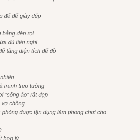
ấp để để giày dép
 bằng đèn rọi
vừa đủ tiện nghi
ể tăng diện tích để đồ
 nhiên
à tranh treo tường
ơi “sống ảo” rất đẹp
2 vợ chồng
ên phòng được tận dụng làm phòng chơi cho
p
t hợp lý