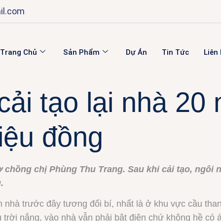
il.com
Trang Chủ
Sản Phẩm
Dự Án
Tin Tức
Liên
ải tạo lại nhà 20 
riệu đồng
ợ chồng chị Phùng Thu Trang. Sau khi cải tạo, ngôi
.
 nhà trước đây tương đối bí, nhất là ở khu vực cầu than
dù trời nắng, vào nhà vẫn phải bật điện chứ không hề có