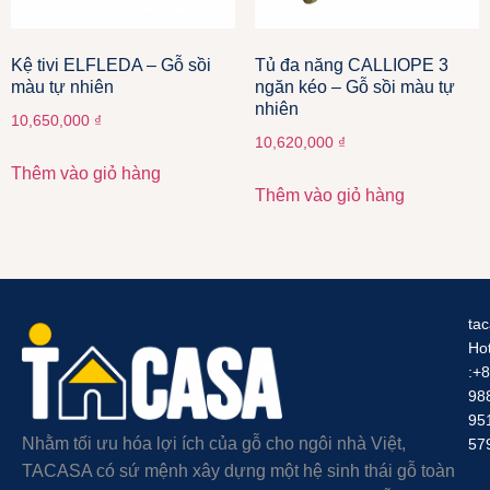
Kệ tivi ELFLEDA – Gỗ sồi
Tủ đa năng CALLIOPE 3
màu tự nhiên
ngăn kéo – Gỗ sồi màu tự
nhiên
10,650,000
₫
10,620,000
₫
Thêm vào giỏ hàng
Thêm vào giỏ hàng
ta
Hot
:+
98
95
Nhằm tối ưu hóa lợi ích của gỗ cho ngôi nhà Việt,
57
TACASA có sứ mệnh xây dựng một hệ sinh thái gỗ toàn