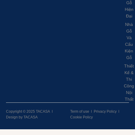
Gỗ
Hiện
Đại
Nhà
Gỗ
Và
Cấu
Kiện
Gỗ
Thiết
Kế &
Thi
Công
Nội
Thất
Copyright © 2025 TACASA
l
Term of use
l
Privacy Policy
l
Design by TACASA
Cookie Policy