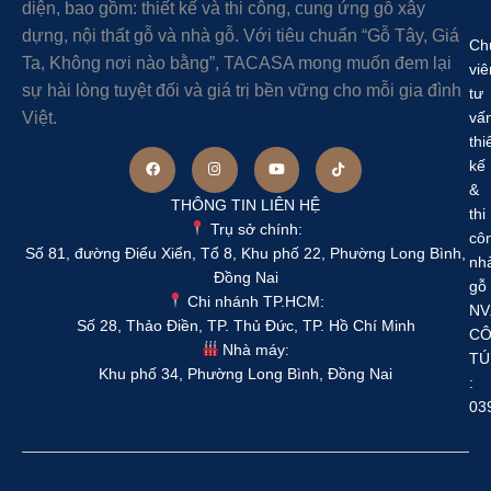
diện, bao gồm: thiết kế và thi công, cung ứng gỗ xây
dựng, nội thất gỗ và nhà gỗ. Với tiêu chuẩn “Gỗ Tây, Giá
Ch
Ta, Không nơi nào bằng”, TACASA mong muốn đem lại
viê
sự hài lòng tuyệt đối và giá trị bền vững cho mỗi gia đình
tư
Việt.
vấ
thi
kế
&
THÔNG TIN LIÊN HỆ
thi
Trụ sở chính:
cô
Số 81, đường Điểu Xiển, Tổ 8, Khu phố 22, Phường Long Bình,
nh
Đồng Nai
gỗ
Chi nhánh TP.HCM:
NV
Số 28, Thảo Điền, TP. Thủ Đức, TP. Hồ Chí Minh
C
Nhà máy:
TÚ
Khu phố 34, Phường Long Bình, Đồng Nai
:
03