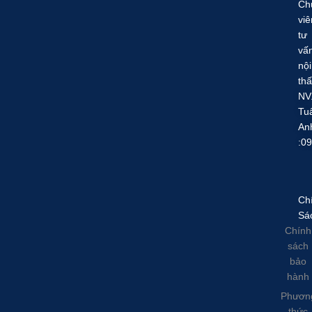
Ch
viê
tư
vấ
nội
thấ
NV
Tu
An
:0
Ch
Sá
Chính
sách
bảo
hành
Phươn
thức