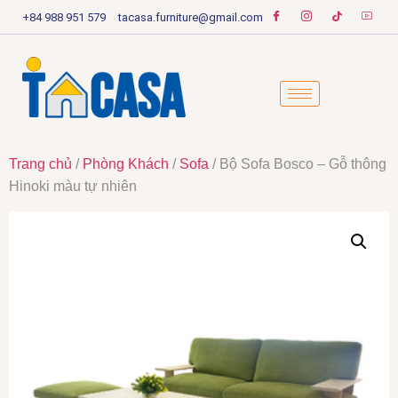
+84 988 951 579
tacasa.furniture@gmail.com
Trang chủ
/
Phòng Khách
/
Sofa
/ Bộ Sofa Bosco – Gỗ thông
Hinoki màu tự nhiên