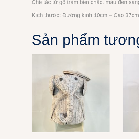
Chế tác từ gỗ tràm bền chắc, màu đen sang 
Kích thước: Đường kính 10cm – Cao 37cm
Sản phẩm tươn