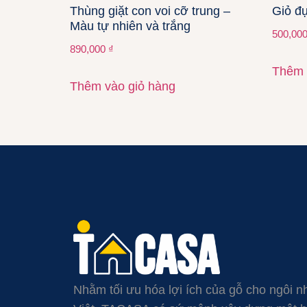
Thùng giặt con voi cỡ trung –
Giỏ đ
Màu tự nhiên và trắng
500,00
890,000
₫
Thêm 
Thêm vào giỏ hàng
Nhằm tối ưu hóa lợi ích của gỗ cho ngôi n