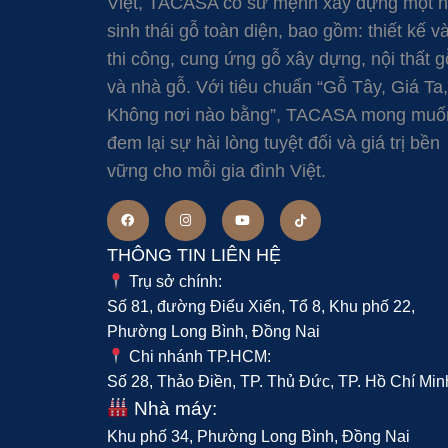
Việt, TACASA có sứ mệnh xây dựng một 
sinh thái gỗ toàn diện, bao gồm: thiết kế v
thi công, cung ứng gỗ xây dựng, nội thất g
và nhà gỗ. Với tiêu chuẩn “Gỗ Tây, Giá Ta,
Không nơi nào bằng”, TACASA mong muố
đem lại sự hài lòng tuyệt đối và giá trị bền
vững cho mỗi gia đình Việt.
THÔNG TIN LIÊN HỆ
Trụ sở chính:
Số 81, đường Điểu Xiển, Tổ 8, Khu phố 22,
Phường Long Bình, Đồng Nai
Chi nhánh TP.HCM:
Số 28, Thảo Điền, TP. Thủ Đức, TP. Hồ Chí Min
Nhà máy:
Khu phố 34, Phường Long Bình, Đồng Nai