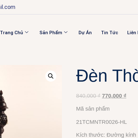
il.com
Trang Chủ
Sản Phẩm
Dự Án
Tin Tức
Liên
Đèn Th
840,000
₫
770,000
₫
Mã sản phẩm
21TCMNTR0026-HL
Kích thước: Đường kính